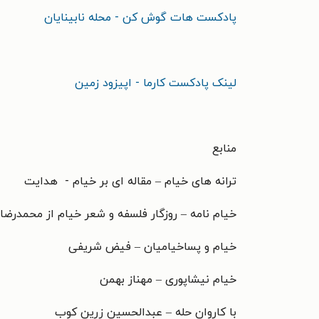
پادکست هات گوش کن - محله نابینایان
لینک پادکست کارما - اپیزود زمین
منابع
ترانه های خیام – مقاله ای بر خیام - هدایت
خیام نامه – روزگار فلسفه و شعر خیام از محمدرضا
خیام و پساخیامیان – فیض شریفی
خیام نیشاپوری – مهناز بهمن
با کاروان حله – عبدالحسین زرین کوب