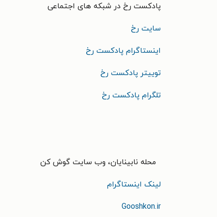
پادکست رخ در شبکه های اجتماعی
سایت رخ
اینستاگرام پادکست رخ
توییتر پادکست رخ
تلگرام پادکست رخ
محله نابینایان، وب سایت گوش کن
لینک اینستاگرام
Gooshkon.ir