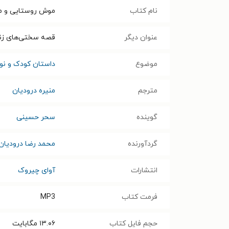
نام کتاب
موش روستایی و 
عنوان دیگر
قصه سختی‌های زن
موضوع
داستان کودک و نوج
مترجم
منیره درودیان
گوینده
سحر حسینی
گردآورنده
محمد رضا درودیان
انتشارات
آوای چیروک
فرمت کتاب
MP3
حجم فایل کتاب
۱۳.۰۶
مگابایت