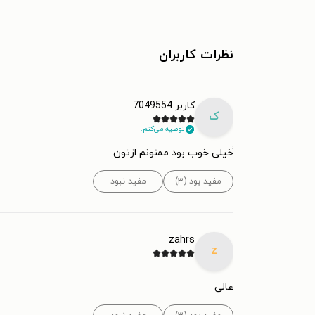
نظرات کاربران
کاربر 7049554
ک
توصیه می‌کنم.
ُخیلی خوب بود ممنونم ازتون
مفید بود (۳)
مفید نبود
zahrs
z
عالی