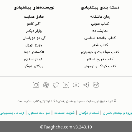
دسته بندی پیشنهادی
نویسنده‌های پیشنهادی
رمان عاشقانه
صادق هدایت
کتاب‌ صوتی
آلبر کامو
نمایشنامه
چارلز دیکنز
کتاب جامعه شناسی
گی دو موپاسان
کتاب شعر
جورج اورول
کتاب موفقیت و خودیاری
الکساندر دوما
کتاب تاریخ اسلام
لئو تولستوی
کتاب کودک و نوجوان
ویکتور هوگو
© کلیه حقوق این سایت محفوظ و متعلق به فروشگاه اینترنتی کتاب طاقچه است.
|
|
|
|
ورود و ثبت‌نام ناشران
ثبت‌نام مؤلفان
شرایط استفاده
سوالات متداول
ارتباط با پشتیبانی
©Taaghche.com
v
3.243.10