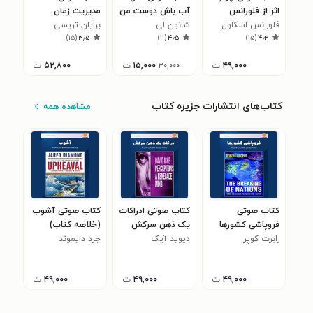
اثر از فلورانس
آب باش دوست من
مدیریت زمان
مرز
اسکاول شین
فلورانس اسکاول
شانون لی
برایان تریسی
کتا
هنر
۶
)
۱۵
(
۳٫۵
)
۱۱
(
۴٫۵
)
۱۵
(
۴٫۲
شین
(خلاصه کتاب)
۴۹,۰۰۰
ت
۱۵,۰۰۰
ت
۵۲,۸۰۰
ت
۳۰,۰۰۰
کتاب‌های انتشارات جزیره کتاب
مشاهده همه
کتاب صوتی
کتاب صوتی ادراکات
کتاب صوتی آشوب
کتا
فروپاشی کشورها
یک ذهن سرکش
(خلاصه کتاب)
دوبا
رابرت کوپر
(خلاصه کتاب)
دیوید آیک
(خلاصه کتاب)
جرد دایموند
سی 
می‌
کتا
۴۹,۰۰۰
ت
۴۹,۰۰۰
ت
۴۹,۰۰۰
ت