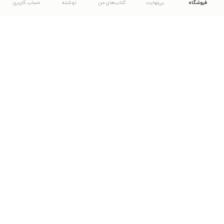
فروشگاه
بی‌نهایت
کتاب‌های من
نوشته
حساب کاربری
دانلود اپلیکیشن طاقچه
... موارد دیگر
مشاهدهٔ دیگر نسخه‌های طاقچه