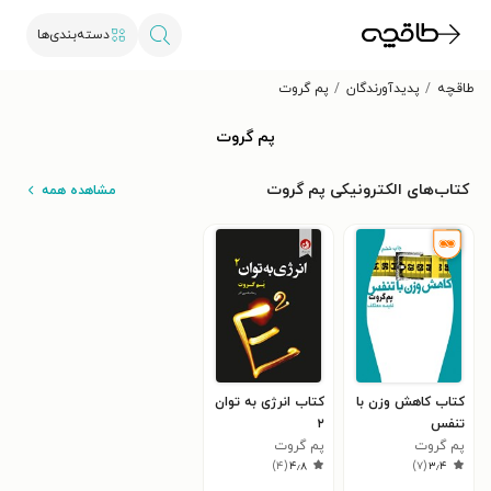
دسته‌بندی‌ها
طاقچه
پدیدآورندگان
پم گروت
پم گروت
کتاب‌های الکترونیکی پم گروت
مشاهده همه
کتاب کاهش وزن با
کتاب انرژی به توان
تنفس
۲
پم گروت
پم گروت
)
۴
(
۴٫۸
)
۷
(
۳٫۴