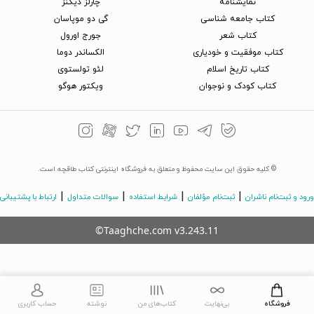
نمایشنامه
چارلز دیکنز
کتاب جامعه شناسی
گی دو موپاسان
کتاب شعر
جورج اورول
کتاب موفقیت و خودیاری
الکساندر دوما
کتاب تاریخ اسلام
لئو تولستوی
کتاب کودک و نوجوان
ویکتور هوگو
© کلیه حقوق این سایت محفوظ و متعلق به فروشگاه اینترنتی کتاب طاقچه است.
|
|
|
|
ورود و ثبت‌نام ناشران
ثبت‌نام مؤلفان
شرایط استفاده
سوالات متداول
ارتباط با پشتیبانی
©Taaghche.com
v
3.243.11
فروشگاه
بی‌نهایت
کتاب‌های من
نوشته
حساب کاربری