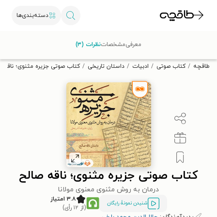
دسته‌بندی‌ها
با کد تخفیف OFF30 اولین کتاب الکترونیکی یا صوتی‌ات را با ۳۰٪
معرفی
مشخصات
نظرات (۳)
تخفیف از طاقچه دریافت کن.
طاقچه
کتاب صوتی
ادبیات
داستان تاریخی
کتاب صوتی جزیره مثنوی؛ ناقه ص
کتاب صوتی جزیره مثنوی؛ ناقه صالح
درمان به روش مثنوی معنوی مولانا
۳.۸ امتیاز
شنیدن نمونۀ رایگان
(از ۱۲ رأی)