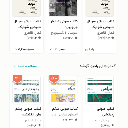
کتاب صوتی سریال
کتاب صوتی نیایش
کتاب صوتی سریال
کتا
شنیدنی شوایک
چرنوبیل؛
شنیدنی شوایک
آلبر
۹
کمال ظاهری
(قسمت اول)
سوتلانا آلکسیویچ
رویدادنامه‌ی آینده
کمال ظاهری
(قسمت دوم)
)
۷۶
(
۴٫۲
)
۸۷
(
۳٫۹
)
۳۰۷
(
۴٫۲
رایگان
۲۱۲,۰۰۰
ت
۵,۴۰۰
ت
۹,۰۰۰
کتاب‌های رادیو گوشه
مشاهده همه
٪۴۰
٪۴۰
کتاب صوتی
کتاب صوتی شکم
کتاب صوتی چشم
کتا
پدرکشی
احسان فولادی فرد
های اینشتین
موج
)
۷۲
(
۳٫۰
املی نوتومب
ساناز اسدی
تری
۳
)
۲۵
(
۳٫۲
)
۸
(
۳٫۸