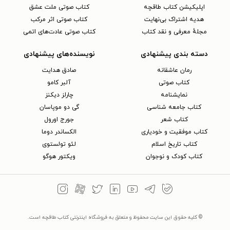
اپلیکیشن کتاب طاقچه
کتاب صوتی ملت عشق
هدیه اشتراک بی‌نهایت
کتاب صوتی اثر مرکب
مجلهٔ معرفی و نقد کتاب
کتاب صوتی عادت‌های اتمی
دسته بندی پیشنهادی
نویسنده‌های پیشنهادی
رمان عاشقانه
صادق هدایت
کتاب‌ صوتی
آلبر کامو
نمایشنامه
چارلز دیکنز
کتاب جامعه شناسی
گی دو موپاسان
کتاب شعر
جورج اورول
کتاب موفقیت و خودیاری
الکساندر دوما
کتاب تاریخ اسلام
لئو تولستوی
کتاب کودک و نوجوان
ویکتور هوگو
© کلیه حقوق این سایت محفوظ و متعلق به فروشگاه اینترنتی کتاب طاقچه است.