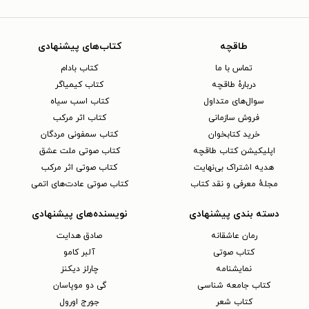
طاقچه
کتاب‌های پیشنهادی
تماس با ما
کتاب بادام
دربارهٔ طاقچه
کتاب کیمیاگر
سوال‌های متداول
کتاب اسب سیاه
فروش سازمانی
کتاب اثر مرکب
خرید کتابخوان
کتاب سمفونی مردگان
اپلیکیشن کتاب طاقچه
کتاب صوتی ملت عشق
هدیه اشتراک بی‌نهایت
کتاب صوتی اثر مرکب
مجلهٔ معرفی و نقد کتاب
کتاب صوتی عادت‌های اتمی
دسته بندی پیشنهادی
نویسنده‌های پیشنهادی
رمان عاشقانه
صادق هدایت
کتاب‌ صوتی
آلبر کامو
نمایشنامه
چارلز دیکنز
کتاب جامعه شناسی
گی دو موپاسان
کتاب شعر
جورج اورول