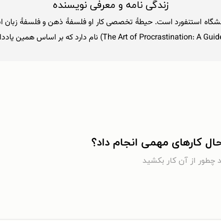
زندگی نامه و معرفی نویسنده
ستۀ فلسفه در دانشگاه استنفورد است. حیطۀ تخصصی کار او فلسفۀ ذهن و فلسفۀ زب
‌حال کارهای مهمی انجام داد؟
د چطور از آن کار بکشید