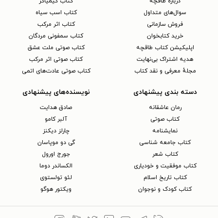
دربارهٔ طاقچه
کتاب کیمیاگر
سوال‌های متداول
کتاب اسب سیاه
فروش سازمانی
کتاب اثر مرکب
خرید کتابخوان
کتاب سمفونی مردگان
اپلیکیشن کتاب طاقچه
کتاب صوتی ملت عشق
هدیه اشتراک بی‌نهایت
کتاب صوتی اثر مرکب
مجلهٔ معرفی و نقد کتاب
کتاب صوتی عادت‌های اتمی
دسته بندی پیشنهادی
نویسنده‌های پیشنهادی
رمان عاشقانه
صادق هدایت
کتاب‌ صوتی
آلبر کامو
نمایشنامه
چارلز دیکنز
کتاب جامعه شناسی
گی دو موپاسان
کتاب شعر
جورج اورول
کتاب موفقیت و خودیاری
الکساندر دوما
کتاب تاریخ اسلام
لئو تولستوی
کتاب کودک و نوجوان
ویکتور هوگو