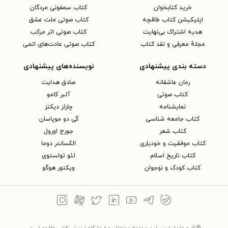
خرید کتابخوان
کتاب سمفونی مردگان
اپلیکیشن کتاب طاقچه
کتاب صوتی ملت عشق
هدیه اشتراک بی‌نهایت
کتاب صوتی اثر مرکب
مجلهٔ معرفی و نقد کتاب
کتاب صوتی عادت‌های اتمی
دسته بندی پیشنهادی
نویسنده‌های پیشنهادی
رمان عاشقانه
صادق هدایت
کتاب‌ صوتی
آلبر کامو
نمایشنامه
چارلز دیکنز
کتاب جامعه شناسی
گی دو موپاسان
کتاب شعر
جورج اورول
کتاب موفقیت و خودیاری
الکساندر دوما
کتاب تاریخ اسلام
لئو تولستوی
کتاب کودک و نوجوان
ویکتور هوگو