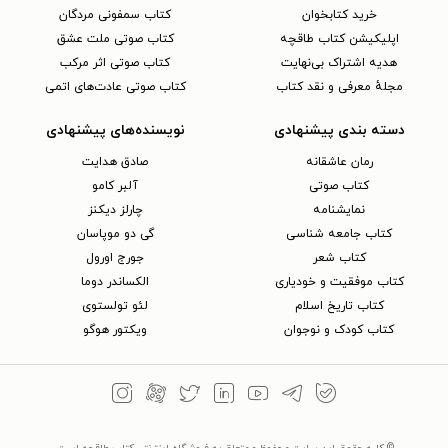
خرید کتابخوان
کتاب سمفونی مردگان
اپلیکیشن کتاب طاقچه
کتاب صوتی ملت عشق
هدیه اشتراک بی‌نهایت
کتاب صوتی اثر مرکب
مجلهٔ معرفی و نقد کتاب
کتاب صوتی عادت‌های اتمی
دسته بندی پیشنهادی
نویسنده‌های پیشنهادی
رمان عاشقانه
صادق هدایت
کتاب‌ صوتی
آلبر کامو
نمایشنامه
چارلز دیکنز
کتاب جامعه شناسی
گی دو موپاسان
کتاب شعر
جورج اورول
کتاب موفقیت و خودیاری
الکساندر دوما
کتاب تاریخ اسلام
لئو تولستوی
کتاب کودک و نوجوان
ویکتور هوگو