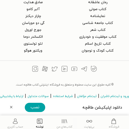
رمان عاشقانه
صادق هدایت
کتاب‌ صوتی
آلبر کامو
نمایشنامه
چارلز دیکنز
کتاب جامعه شناسی
گی دو موپاسان
کتاب شعر
جورج اورول
کتاب موفقیت و خودیاری
الکساندر دوما
کتاب تاریخ اسلام
لئو تولستوی
کتاب کودک و نوجوان
ویکتور هوگو
© کلیه حقوق این سایت محفوظ و متعلق به فروشگاه اینترنتی کتاب طاقچه است.
|
|
|
|
ورود و ثبت‌نام ناشران
ثبت‌نام مؤلفان
شرایط استفاده
سوالات متداول
ارتباط با پشتیبانی
نصب
دانلود اپلیکیشن طاقچه
©Taaghche.com
v
3.243.11
دریافت مستقیم اپلیکیشن
فروشگاه
بی‌نهایت
کتاب‌های من
نوشته
حساب کاربری