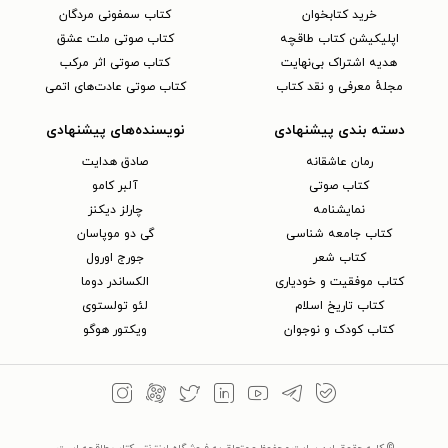
خرید کتابخوان
کتاب سمفونی مردگان
اپلیکیشن کتاب طاقچه
کتاب صوتی ملت عشق
هدیه اشتراک بی‌نهایت
کتاب صوتی اثر مرکب
مجلهٔ معرفی و نقد کتاب
کتاب صوتی عادت‌های اتمی
دسته بندی پیشنهادی
نویسنده‌های پیشنهادی
رمان عاشقانه
صادق هدایت
کتاب‌ صوتی
آلبر کامو
نمایشنامه
چارلز دیکنز
کتاب جامعه شناسی
گی دو موپاسان
کتاب شعر
جورج اورول
کتاب موفقیت و خودیاری
الکساندر دوما
کتاب تاریخ اسلام
لئو تولستوی
کتاب کودک و نوجوان
ویکتور هوگو