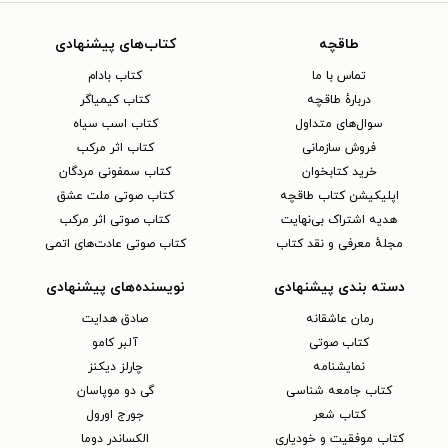
طاقچه
کتاب‌های پیشنهادی
تماس با ما
کتاب بادام
دربارهٔ طاقچه
کتاب کیمیاگر
سوال‌های متداول
کتاب اسب سیاه
فروش سازمانی
کتاب اثر مرکب
خرید کتابخوان
کتاب سمفونی مردگان
اپلیکیشن کتاب طاقچه
کتاب صوتی ملت عشق
هدیه اشتراک بی‌نهایت
کتاب صوتی اثر مرکب
مجلهٔ معرفی و نقد کتاب
کتاب صوتی عادت‌های اتمی
دسته بندی پیشنهادی
نویسنده‌های پیشنهادی
رمان عاشقانه
صادق هدایت
کتاب‌ صوتی
آلبر کامو
نمایشنامه
چارلز دیکنز
کتاب جامعه شناسی
گی دو موپاسان
کتاب شعر
جورج اورول
کتاب موفقیت و خودیاری
الکساندر دوما