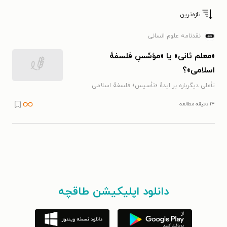
تازه‌ترین
نقدنامه علوم انسانی
«معلم ثانی» یا «مؤسِّسِ فلسفۀ
اسلامی»؟
تأملی دیگرباره بر ایدۀ «تأسیس» فلسفۀ اسلامی
۱۴ دقیقه مطالعه
دانلود اپلیکیشن طاقچه