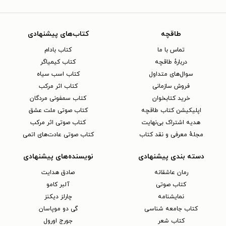
طاقچه
کتاب‌های پیشنهادی
تماس با ما
کتاب بادام
دربارهٔ طاقچه
کتاب کیمیاگر
سوال‌های متداول
کتاب اسب سیاه
فروش سازمانی
کتاب اثر مرکب
خرید کتابخوان
کتاب سمفونی مردگان
اپلیکیشن کتاب طاقچه
کتاب صوتی ملت عشق
هدیه اشتراک بی‌نهایت
کتاب صوتی اثر مرکب
مجلهٔ معرفی و نقد کتاب
کتاب صوتی عادت‌های اتمی
دسته بندی پیشنهادی
نویسنده‌های پیشنهادی
رمان عاشقانه
صادق هدایت
کتاب‌ صوتی
آلبر کامو
نمایشنامه
چارلز دیکنز
کتاب جامعه شناسی
گی دو موپاسان
کتاب شعر
جورج اورول