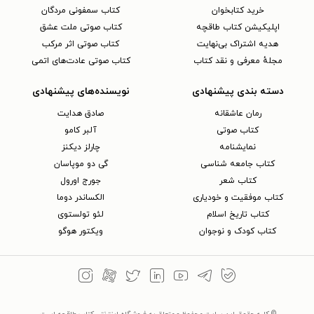
خرید کتابخوان
کتاب سمفونی مردگان
اپلیکیشن کتاب طاقچه
کتاب صوتی ملت عشق
هدیه اشتراک بی‌نهایت
کتاب صوتی اثر مرکب
مجلهٔ معرفی و نقد کتاب
کتاب صوتی عادت‌های اتمی
دسته بندی پیشنهادی
نویسنده‌های پیشنهادی
رمان عاشقانه
صادق هدایت
کتاب‌ صوتی
آلبر کامو
نمایشنامه
چارلز دیکنز
کتاب جامعه شناسی
گی دو موپاسان
کتاب شعر
جورج اورول
کتاب موفقیت و خودیاری
الکساندر دوما
کتاب تاریخ اسلام
لئو تولستوی
کتاب کودک و نوجوان
ویکتور هوگو