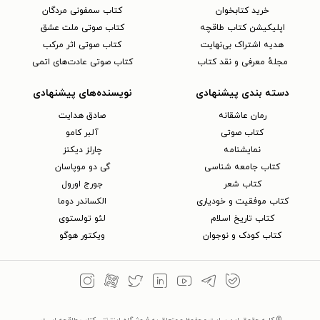
خرید کتابخوان
کتاب سمفونی مردگان
اپلیکیشن کتاب طاقچه
کتاب صوتی ملت عشق
هدیه اشتراک بی‌نهایت
کتاب صوتی اثر مرکب
مجلهٔ معرفی و نقد کتاب
کتاب صوتی عادت‌های اتمی
دسته بندی پیشنهادی
نویسنده‌های پیشنهادی
رمان عاشقانه
صادق هدایت
کتاب‌ صوتی
آلبر کامو
نمایشنامه
چارلز دیکنز
کتاب جامعه شناسی
گی دو موپاسان
کتاب شعر
جورج اورول
کتاب موفقیت و خودیاری
الکساندر دوما
کتاب تاریخ اسلام
لئو تولستوی
کتاب کودک و نوجوان
ویکتور هوگو