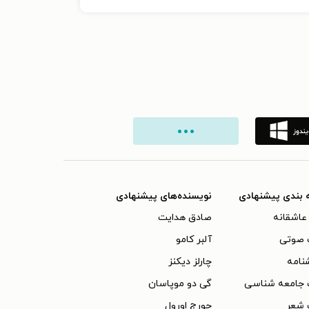
 بندی پیشنهادی
نویسنده‌های پیشنهادی
عاشقانه
صادق هدایت
 صوتی
آلبر کامو
نامه
چارلز دیکنز
 جامعه شناسی
گی دو موپاسان
 شعر
جورج اورول