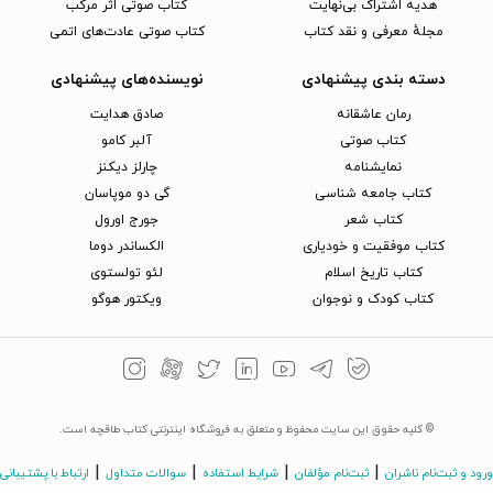
هدیه اشتراک بی‌نهایت
کتاب صوتی اثر مرکب
مجلهٔ معرفی و نقد کتاب
کتاب صوتی عادت‌های اتمی
دسته بندی پیشنهادی
نویسنده‌های پیشنهادی
رمان عاشقانه
صادق هدایت
کتاب‌ صوتی
آلبر کامو
نمایشنامه
چارلز دیکنز
کتاب جامعه شناسی
گی دو موپاسان
کتاب شعر
جورج اورول
کتاب موفقیت و خودیاری
الکساندر دوما
کتاب تاریخ اسلام
لئو تولستوی
کتاب کودک و نوجوان
ویکتور هوگو
© کلیه حقوق این سایت محفوظ و متعلق به فروشگاه اینترنتی کتاب طاقچه است.
|
|
|
|
ورود و ثبت‌نام ناشران
ثبت‌نام مؤلفان
شرایط استفاده
سوالات متداول
ارتباط با پشتیبانی