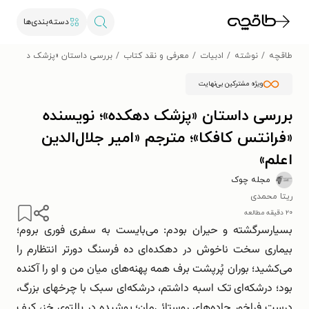
دسته‌بندی‌ها
طاقچه
نوشته
ادبیات
معرفی و نقد کتاب
بررسی داستان «پزشک دهکده»؛ نو
ویژه مشترکین بی‌نهایت
بررسی داستان «پزشک دهکده»؛ نویسنده
«فرانتس کافکا»؛ مترجم «امیر جلال‌الدین
اعلم»
مجله چوک
ریتا محمدی
۲۰ دقیقه مطالعه
بسیارسرگشته و حیران بودم: می‌بایست به سفری فوری بروم؛
بیماری سخت ناخوش در دهکده‌ای ده فرسنگ دورتر انتظارم را
می‌کشید؛ بوران پُرپشت برف همه پهنه‌های میان من و او را آکنده
بود؛ درشکه‌ای تک اسبه داشتم، درشکه‌ای سبک با چرخهای بزرگ،
درست فراخور جاده‌های روستائی‌مان؛ پوشیده در پالتوی خز، کیف