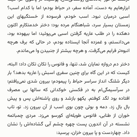
ابزارهایم به دست، آماده سفر، در حیاط بودم؛ اما با کدام اسب؟
اسبی درمیان نبود. اسب خودم، فرسوده از خستگیهای این
زمستان بسیار سرد، شباهنگام مرده بود؛ دختر خدمتکارم اکنون
دهکده را در طلب عاریه گرفتن اسبی می‌پوئید؛ اما بیهوده بود،
می‌دانستم، و غمزده آنجا ایستاده بودم، در حالی که برف هرچه
انبوه‌تر فرایم می‌گرفت. و هرچه بیشتر از جنبیدن وا می‌ماندم.
دختر دم دروازه نمایان شد، تنها، و فانوس را تکان تکان داد؛ البته،
کیست که در این گاه برای چنین سفری اسبش را عاریه بدهد؟ بار
دیگر شلنگ انداز سراسر حیاط را پیمودم؛ بیرون شدی نمی‌یافتم؛
در سرآسیمگی‌ام به در فکسنی خوکدانی که سالها بی مصرف
افتاده بود لگد کوفتم. یکهو بازشد و روی پاشنه‌اش پس و پیش
بال بال زد. دمه و بوئی چون بوی اسب از آن بیرون زد. تو، تاب
خوران از طنابی، فانوس طویله‌ای کورسو می‌زد. مردی چمباتمه
نشسته در آن اندورن پست چهره چشم آبی گشاده‌اش را نشان
داد. چهاردست و پا بیرون خزان، پرسید: