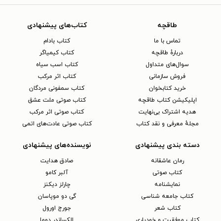
طاقچه
کتاب‌های پیشنهادی
تماس با ما
کتاب بادام
دربارهٔ طاقچه
کتاب کیمیاگر
سوال‌های متداول
کتاب اسب سیاه
فروش سازمانی
کتاب اثر مرکب
خرید کتابخوان
کتاب سمفونی مردگان
اپلیکیشن کتاب طاقچه
کتاب صوتی ملت عشق
هدیه اشتراک بی‌نهایت
کتاب صوتی اثر مرکب
مجلهٔ معرفی و نقد کتاب
کتاب صوتی عادت‌های اتمی
دسته بندی پیشنهادی
نویسنده‌های پیشنهادی
رمان عاشقانه
صادق هدایت
کتاب‌ صوتی
آلبر کامو
نمایشنامه
چارلز دیکنز
کتاب جامعه شناسی
گی دو موپاسان
کتاب شعر
جورج اورول
کتاب موفقیت و خودیاری
الکساندر دوما