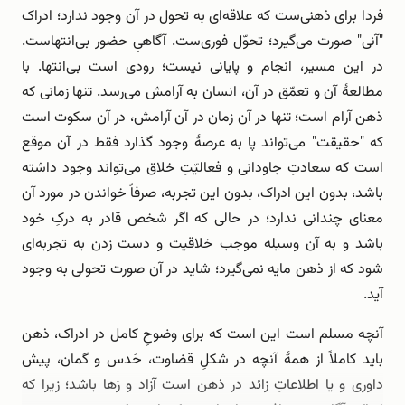
فردا برای ذهنی‌ست که علاقه‌ای به تحول در آن وجود ندارد؛ ادراک
"آنی" صورت می‌گیرد؛ تحوّل فوری‌ست. آگاهیِ حضور بی‌انتهاست.
در این مسیر، انجام و پایانی نیست؛ رودی است بی‌انتها. با
مطالعۀ آن و تعمّق در آن، انسان به آرامش می‌رسد. تنها زمانی که
ذهن آرام است؛ تنها در آن زمان در آن آرامش، در آن سکوت است
که "حقیقت" می‌تواند پا به عرصۀ وجود گذارد فقط در آن موقع
است که سعادتِ جاودانی و فعالیّتِ خلاق می‌تواند وجود داشته
باشد، بدون این ادراک، بدون این تجربه، صرفاً خواندن در مورد آن
معنای چندانی ندارد؛ در حالی که اگر شخص قادر به درکِ خود
باشد و به آن وسیله موجب خلاقیت و دست زدن به تجربه‌ای
شود که از ذهن مایه نمی‌گیرد؛ شاید در آن صورت تحولی به وجود
آید.
آنچه مسلم است این است که برای وضوحِ کامل در ادراک، ذهن
باید کاملاً از همۀ آنچه در شکلِ قضاوت، حَدس و گمان، پیش
داوری و یا اطلاعاتِ زائد در ذهن است آزاد و رَها باشد؛ زیرا که