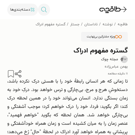
دسته‌بندی‌ها
طاقچه
نوشته
ناداستان
جستار
گستره مفهوم ادراک
ویژه مشترکین بی‌نهایت
گستره مفهوم ادراک
مجله چوک
بهمن عباس‌زاده
۱۱ دقیقه مطالعه
تا زمانی که هر انسانی رابطۀ خود را با هستی درک نکرده باشد،
دستخوشِ هرج و مرج، بی‌چارگی و ترس خواهد بود. درکِ خود به
زمان بستگی ندارد. انسان می‌تواند خود را در همین لحظه درک
کند؛ اگر بگوید: فردا، خود را درک خواهم کرد؛ موجب آشفتگی و
بی‌چارگی خواهد شد. همان لحظه که بگوید "خواهم فهمید"،
عنصرِ زمان را به میان کشیده است و زمان همراه خودآشفتگی و
پریشانی به همراه خواهد آورد ادراک در لحظۀ "حال" رُخ می‌دهد؛