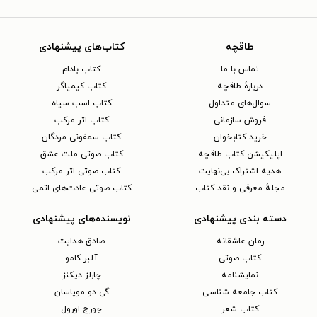
طاقچه
کتاب‌های پیشنهادی
تماس با ما
کتاب بادام
دربارهٔ طاقچه
کتاب کیمیاگر
سوال‌های متداول
کتاب اسب سیاه
فروش سازمانی
کتاب اثر مرکب
خرید کتابخوان
کتاب سمفونی مردگان
اپلیکیشن کتاب طاقچه
کتاب صوتی ملت عشق
هدیه اشتراک بی‌نهایت
کتاب صوتی اثر مرکب
مجلهٔ معرفی و نقد کتاب
کتاب صوتی عادت‌های اتمی
دسته بندی پیشنهادی
نویسنده‌های پیشنهادی
رمان عاشقانه
صادق هدایت
کتاب‌ صوتی
آلبر کامو
نمایشنامه
چارلز دیکنز
کتاب جامعه شناسی
گی دو موپاسان
کتاب شعر
جورج اورول