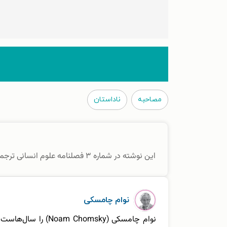
مصاحبه
ناداستان
این نوشته در شماره ۳ فصلنامه علوم انسانی ترجمان (بهار ۱۳۹۶) منتشر شده است.
نوام چامسکی
نوام چامسکی (msky