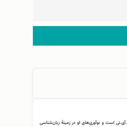
ؤسسه ام.آی.تی است و نوآوری‌های او در زمینۀ زبان‌شناسی