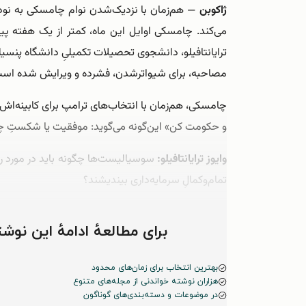
ژاکوبن
— هم‌‌زمان با نزدیک‌‌شدن نوام چامسکی به ن
می‌‌کند. چامسکی اوایل این ماه، کمتر از یک هفته 
ترایانتافیلو، دانشجوی تحصیلات تکمیلیِ دانشگاه پنسی
مصاحبه، برای شیواترشدن، فشرده و ویرایش شده است
و حکومت کن» این‌‌گونه می‌‌گوید: موفقیت یا شکستِ 
وایوز ترایانتافیلو:
سوسیالیست‌‌ها چگونه باید در مورد راب
تمام‌‌وکمالِ سرمایه‌‌داری بیندیشند؟
نوام چامسکی:
خب، اول از همه ما باید …
برای مطالعهٔ ادامهٔ این ن
بهترین انتخاب برای زمان‌های محدود
هزاران نوشته خواندنی از مجله‌های متنوع
در موضوعات و دسته‌بندی‌های گوناگون