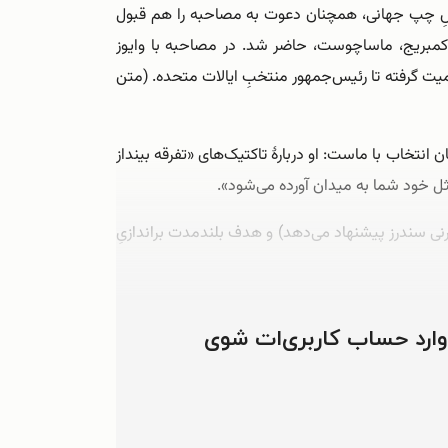
شِ چپ جهانی، همچنان دعوت به مصاحبه را هم قبول
 کمبریج، ماساچوست، حاضر شد. در مصاحبه با وایوز
یت گرفته تا رئیس‌‌جمهور منتخبِ ایالات متحده. (متن
انی سرشار از تعصب و بَلاگردانی(۱) را محتمل می‌‌داند. اما همچنان انتخاب با ماست: او دربارۀ تاکتیک‌‌های «تفرقه بینداز
 خود شما به میدان آورده می‌‌شود».
برنی سندرز پیشنهاد می‌‌دهد) و هدف بلندمدت براندازیِ
 وارد حساب کاربری‌ات شوی