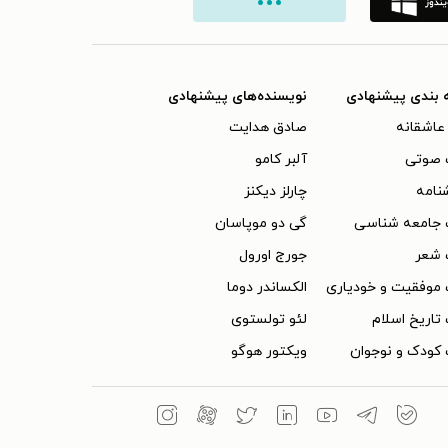
 بندی پیشنهادی
نویسنده‌های پیشنهادی
عاشقانه
صادق هدایت
 صوتی
آلبر کامو
نامه
چارلز دیکنز
 جامعه شناسی
گی دو موپاسان
 شعر
جورج اورول
موفقیت و خودیاری
الکساندر دوما
تاریخ اسلام
لئو تولستوی
کودک و نوجوان
ویکتور هوگو