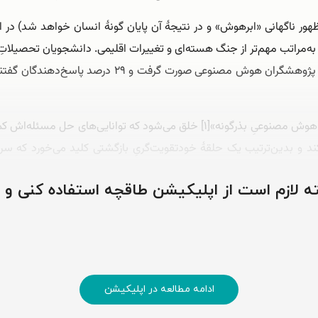
هور ناگهانی «ابرهوش» و در نتیجۀ آن پایان گونۀ انسان خواهد شد) در
به‌مراتب مهم‌تر از جنگ هسته‌ای و تغییرات اقلیمی. دانشجویان تحصیلاتِ 
فرض اساسی این است که، در آیندۀ نزدیک، نخستین «هوش مصنوعیِ بذرگونه»[۱] خلق 
 بدین‌ترتیب یک حلقۀ خودتقویت‌گریِ بازگشتی کلید می‌خورد که سران
ظریه همچنین هوش را نوعی ابرقدرت می‌دانند که به دارندگانش …
وشته لازم است از اپلیکیشن طاقچه استفاده کنی و
ادامه مطالعه در اپلیکیشن