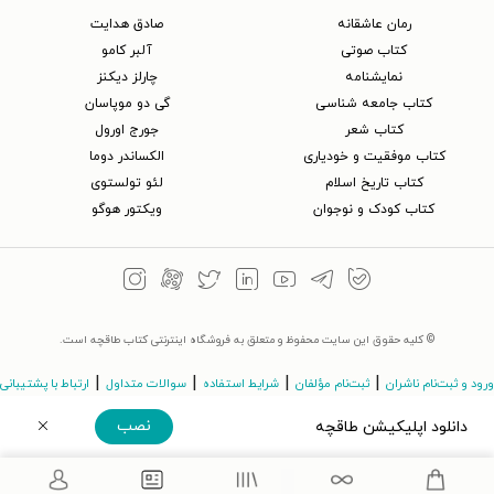
رمان عاشقانه
صادق هدایت
کتاب‌ صوتی
آلبر کامو
نمایشنامه
چارلز دیکنز
کتاب جامعه شناسی
گی دو موپاسان
کتاب شعر
جورج اورول
کتاب موفقیت و خودیاری
الکساندر دوما
کتاب تاریخ اسلام
لئو تولستوی
کتاب کودک و نوجوان
ویکتور هوگو
© کلیه حقوق این سایت محفوظ و متعلق به فروشگاه اینترنتی کتاب طاقچه است.
|
|
|
|
ورود و ثبت‌نام ناشران
ثبت‌نام مؤلفان
شرایط استفاده
سوالات متداول
ارتباط با پشتیبانی
نصب
دانلود اپلیکیشن طاقچه
©Taaghche.com
v
3.243.11
دریافت مستقیم اپلیکیشن