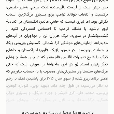
مبنای این شوخ‌طبعی آن است که اگر جهان قرار است نابود شود،
پس بهتر است از فرصت باقی‌مانده لذت ببریم. به‌طور طبیعی،
برکسیت و انتخاب دونالد ترامپ برای بسیاری بزرگ‌ترین اسباب
نگرانی بود. اما نیازی نیست که حامیِ ماندنِ انگلستان در اتحادیۀ
اروپا باشید یا منتقد ترامپ تا احساس افسردگی کنید از
کشت‌و‌کشتار در سوریه، مرگ هزاران تن از مهاجران در آب‌های
مدیترانه، آزمایش‌های موشکی کرۀ شمالی، گسترش ویروس زیکا،
یا حملات تروریستی در نیس، بلژیک، فلوریدا، پاکستان و جاهای
دیگر، یا شبح تغییرات اقلیمی فاجعه‌بار که در پس همۀ چیزهای
دیگر پنهان است. (و کل این ماجراها در صورتی است که حتی
مرگ‌های سلسله‌وارِ سلبریتی‌های محبوب را به حساب نیاوریم که
عملی برنامه‌ریزی‌شده از سوی سال ۲۰۱۶ برای پاشیدن نمک به زخم
به نظر می‌رسید: در طول چند ماه، دیوید بویی، لئونارد کوهن،
پرینس، محمد علی، کری فیشر و جورج مایکل، و بسیاری دیگر،
همگی، درگذشتند). و تا الان در سال ۲۰۱۷، تیترهای خبریِ
انگشت‌شماری وجود داشته …
برای مطالعهٔ ادامهٔ این نوشته لازم است از