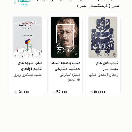
مشاهده
همه
متن ( فرهنگستان هنر )
کتاب قفل های
کتاب یادنامه استاد
کتاب شیوه های
کتاب
دست ساز
جمشید مشایخی
تنظیم آوازهای
بتط
آذربایجان
رحمان احمدی ملکی
منیژه کنگرانی
محلی برای گروه کر
حمید عسکری رابری
یعق
)
۱
(
۵٫۰
الح
۱۵۰,۰۰۰
ت
۴۵,۰۰۰
ت
۵۰,۰۰۰
ت