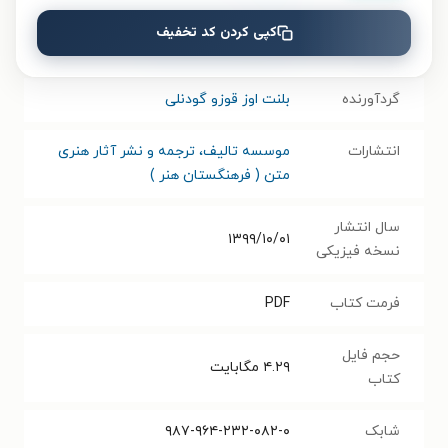
کپی کردن کد تخفیف
نویسنده
شهاب‌الدین حسن یزدی
گردآورنده
بلنت اوز قوزو گودنلی
انتشارات
موسسه تالیف، ترجمه و نشر آثار هنری
متن ( فرهنگستان هنر )
سال انتشار
۱۳۹۹/۱۰/۰۱
نسخه فیزیکی
فرمت کتاب
PDF
حجم فایل
۴.۲۹
مگابایت
کتاب
شابک
۹۸۷-۹۶۴-۲۳۲-۰۸۲-۰