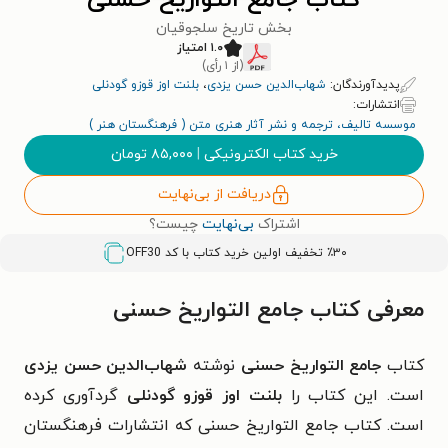
کتاب جامع التواریخ حسنی
بخش تاریخ سلجوقیان
۱.۰ امتیاز
(از ۱ رأی)
پدیدآورندگان:
شهاب‌الدین حسن یزدی
،
بلنت اوز قوزو گودنلی
انتشارات:
موسسه تالیف، ترجمه و نشر آثار هنری متن ( فرهنگستان هنر )
خرید کتاب الکترونیکی
|
۸۵,۰۰۰
تومان
دریافت از بی‌نهایت
اشتراک
بی‌نهایت
چیست؟
٪۳۰ تخفیف اولین خرید کتاب با کد
OFF30
معرفی کتاب جامع التواریخ حسنی
کتاب
جامع التواریخ حسنی
نوشته
شهاب‌الدین حسن یزدی
است. این کتاب را
بلنت اوز قوزو گودنلی
گردآوری کرده
است. کتاب
جامع التواریخ حسنی که انتشارات فرهنگستان