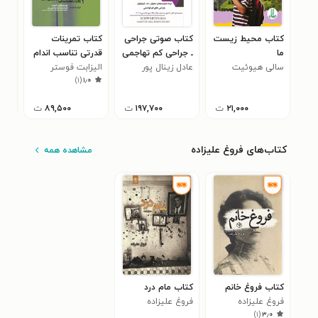
کتاب محیط زیست
کتاب صوتی جراحی
کتاب تمرینات
کتا
ما
ـ جراحی کم تهاجمی
قدرتی تناسب اندام
موف
سالی هیوئیت
عادل زینال پور
الیزابت فوستر
برای بانوان بالای ۶۰
کار
)
۱
(
۱٫۰
سال
۲۱,۰۰۰
ت
۱۹۷,۷۰۰
ت
۸۹,۵۰۰
ت
۰۰۰
کتاب‌های فروغ علیزاده
مشاهده همه
کتاب فروغ خانم
کتاب مام درد
فروغ علیزاده
فروغ علیزاده
)
۱
(
۳٫۰