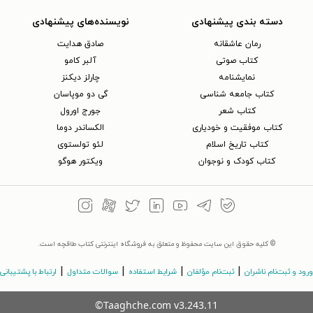
دسته بندی پیشنهادی
نویسنده‌های پیشنهادی
رمان عاشقانه
صادق هدایت
کتاب‌ صوتی
آلبر کامو
نمایشنامه
چارلز دیکنز
کتاب جامعه شناسی
گی دو موپاسان
کتاب شعر
جورج اورول
کتاب موفقیت و خودیاری
الکساندر دوما
کتاب تاریخ اسلام
لئو تولستوی
کتاب کودک و نوجوان
ویکتور هوگو
© کلیه حقوق این سایت محفوظ و متعلق به فروشگاه اینترنتی کتاب طاقچه است.
|
|
|
|
ورود و ثبت‌نام ناشران
ثبت‌نام مؤلفان
شرایط استفاده
سوالات متداول
ارتباط با پشتیبانی
©Taaghche.com
v
3.243.11