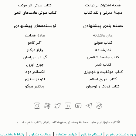
هدیه اشتراک بی‌نهایت
کتاب صوتی اثر مرکب
مجلهٔ معرفی و نقد کتاب
کتاب صوتی عادت‌های اتمی
دسته بندی پیشنهادی
نویسنده‌های پیشنهادی
رمان عاشقانه
صادق هدایت
کتاب‌ صوتی
آلبر کامو
نمایشنامه
چارلز دیکنز
کتاب جامعه شناسی
گی دو موپاسان
کتاب شعر
جورج اورول
کتاب موفقیت و خودیاری
الکساندر دوما
کتاب تاریخ اسلام
لئو تولستوی
کتاب کودک و نوجوان
ویکتور هوگو
© کلیه حقوق این سایت محفوظ و متعلق به فروشگاه اینترنتی کتاب طاقچه است.
|
|
|
|
ورود و ثبت‌نام ناشران
ثبت‌نام مؤلفان
شرایط استفاده
سوالات متداول
ارتباط با پشتیبانی