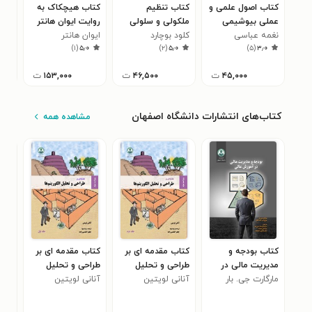
کتاب اصول علمی و
کتاب تنظیم
کتاب هیچکاک به
عملی بیوشیمی
ملکولی و سلولی
روایت ایوان هانتر
 to
بالینی
نغمه عباسی
کلود بوچارد
سازگاری با فعالیت
ایوان هانتر
بک 
kki
)
۱
(
۵٫۰
)
۲
(
۵٫۰
)
۵
(
۳٫۰
ورزشی
۴۵,۰۰۰
ت
۴۶,۵۰۰
ت
۱۵۳,۰۰۰
ت
کتاب‌های انتشارات دانشگاه اصفهان
مشاهده همه
کتاب بودجه و
کتاب مقدمه‌ ای بر
کتاب مقدمه‌ ای بر
کتا
مدیریت مالی در
طراحی و تحلیل
طراحی و تحلیل
فشا
آموزش عالی
مارگارت جی. بار
آنانی لویتین
الگوریتم ها (جلد
آنانی لویتین
الگوریتم ها (جلد
مهد
۰
دوم)
اول)