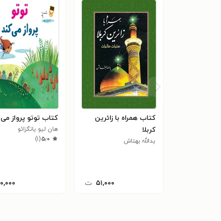
کتاب همراه با زائرین
کتاب توتو پرواز می 
کربلا
هان لیو یانگزائو
)
۱
(
۵٫۰
یدالله بهتاش
۵۱,۰۰۰
ت
۱۰,۰۰۰