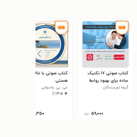
کتاب صوتی ۱۷ تکنیک
کتاب صوتی با خالق
ساده برای بهبود روابط
هستی
شما
گروه نویسندگان
جی. پی. واسوانی
)
۶
(
۴٫۵
۵۹,۰۰۰
ت
۲۸,۳۵۰
ت