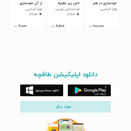
خودسازی در هنر
«من زیر نظرم»
از آن خودسازی
دار
زهرا قیاسی
ام.استنلی بوبین
زهرا قیاسی
یاس
)
۳
(
۱٫۳
)
۲
(
۲٫۰
۱۰۰,۰۰۰
ت
۶,۵۰۰
ت
۷,۰۰۰
ت
دانلود اپلیکیشن طاقچه
... موارد دیگر