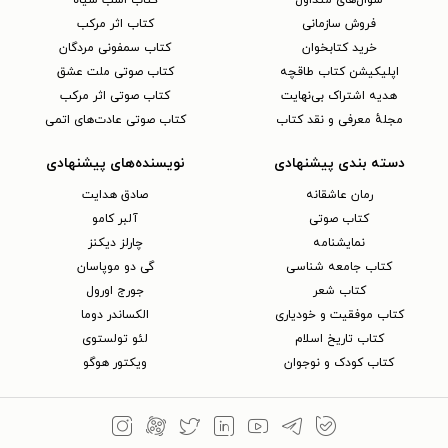
فروش سازمانی
کتاب اثر مرکب
خرید کتابخوان
کتاب سمفونی مردگان
اپلیکیشن کتاب طاقچه
کتاب صوتی ملت عشق
هدیه اشتراک بی‌نهایت
کتاب صوتی اثر مرکب
مجلهٔ معرفی و نقد کتاب
کتاب صوتی عادت‌های اتمی
دسته بندی پیشنهادی
نویسنده‌های پیشنهادی
رمان عاشقانه
صادق هدایت
کتاب‌ صوتی
آلبر کامو
نمایشنامه
چارلز دیکنز
کتاب جامعه شناسی
گی دو موپاسان
کتاب شعر
جورج اورول
کتاب موفقیت و خودیاری
الکساندر دوما
کتاب تاریخ اسلام
لئو تولستوی
کتاب کودک و نوجوان
ویکتور هوگو