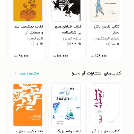
کتاب نترس باش
کتاب خیابان های
کتاب پیشرفت علم
کتا
دختر
بی شناسنامه
و مسائل آن
عی
سوزی الوینگتون
فائقه تبریزی
لاری لاودن
رسو
)
۲
(
۱٫۵
)
۳
(
۳٫۳
)
۵
(
۲٫۸
۱۵۹,۰۰۰
ت
۱۰۰,۰۰۰
ت
۹۰,۰۰۰
ت
کتاب‌های انتشارات آوام‌سرا
مشاهده همه
کتاب جعل و از آن
کتاب وهم بزرگ
کتاب کپی، جعل و
کتا