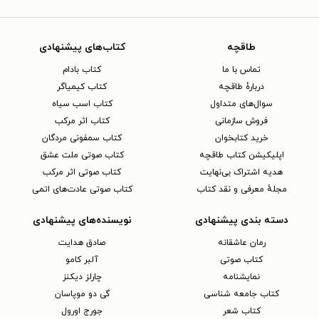
طاقچه
کتاب‌های پیشنهادی
تماس با ما
کتاب بادام
دربارهٔ طاقچه
کتاب کیمیاگر
سوال‌های متداول
کتاب اسب سیاه
فروش سازمانی
کتاب اثر مرکب
خرید کتابخوان
کتاب سمفونی مردگان
اپلیکیشن کتاب طاقچه
کتاب صوتی ملت عشق
هدیه اشتراک بی‌نهایت
کتاب صوتی اثر مرکب
مجلهٔ معرفی و نقد کتاب
کتاب صوتی عادت‌های اتمی
دسته بندی پیشنهادی
نویسنده‌های پیشنهادی
رمان عاشقانه
صادق هدایت
کتاب‌ صوتی
آلبر کامو
نمایشنامه
چارلز دیکنز
کتاب جامعه شناسی
گی دو موپاسان
کتاب شعر
جورج اورول