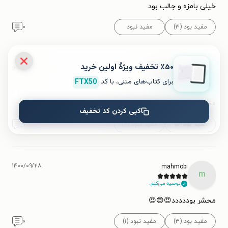
خیلی بامزه و جالب بود
مفید بود (۳)
مفید نبود
۰
٪۵۰ تخفیف ویژۀ اولین خرید
۱۴۰۰/۰۱/۳۰
Zahra Darvishi
برای کتاب‌های متنی، با کد
FTX50
توصیه می‌کنم.
مثل بقیه جلد ها قشنگ بود🌺🌼
کپی کردن کد تخفیف
مفید بود (۵)
مفید نبود (۲)
۰
۱۴۰۰/۰۹/۲۸
mahmobi
m
توصیه می‌کنم.
محشر بوددددد😍😍😍
مفید بود (۳)
مفید نبود (۱)
۰