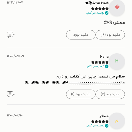
۱۳۹۹/۱۲/۰۷
𝒌𝒆𝒓𝒎 𝒌𝒆𝒕𝒂𝒃📚🕊️

توصیه می‌کنم.
محشره😘😍
۰
مفید نبود
مفید بود (۱۶)
۱۴۰۰/۰۵/۰۹
Hana
H
توصیه می‌کنم.
سلام من نسخه چاپی این کتاب رو دارم
عالیییییییییییییییییییییییییه⁦◉‿◉⁩⁦◉‿◉⁩⁦◉‿◉⁩⁦◉‿◉⁩
۰
مفید نبود (۱)
مفید بود (۶)
۱۴۰۰/۰۶/۱۰
مسافر
م
توصیه می‌کنم.