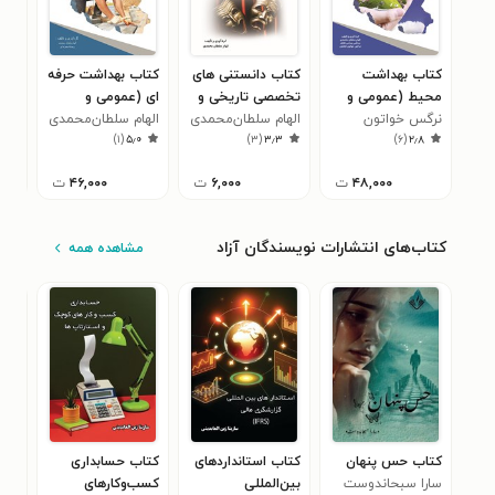
کتاب بهداشت
کتاب دانستنی های
کتاب بهداشت حرفه
کتا
محیط (عمومی و
تخصصی تاریخی و
ای (عمومی و
اجت
تخصصی)
نرگس خواتون
بینشی در هنر
الهام سلطان‌محمدی
تخصصی)
الهام سلطان‌محمدی
تخص
اله
۰
)
۱
(
۵٫۰
)
۳
(
۳٫۳
)
۶
(
۲٫۸
فتحیان
نمایش
۴۸,۰۰۰
ت
۶,۰۰۰
ت
۴۶,۰۰۰
ت
کتاب‌های انتشارات نویسندگان آزاد
مشاهده همه
کتاب حس پنهان
کتاب استانداردهای
کتاب حسابداری
کتا
سارا سبحاندوست
بین‌المللی
کسب‌وکارهای
دیج