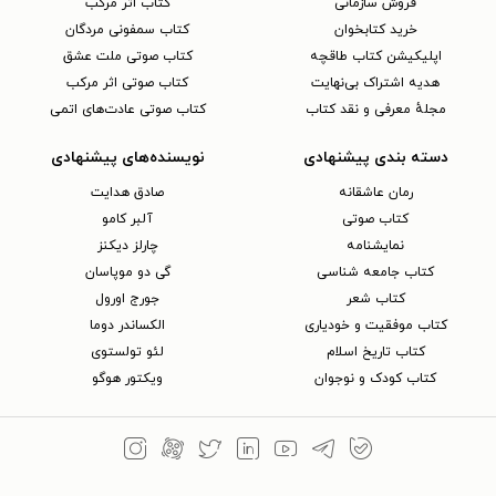
فروش سازمانی
کتاب اثر مرکب
خرید کتابخوان
کتاب سمفونی مردگان
اپلیکیشن کتاب طاقچه
کتاب صوتی ملت عشق
هدیه اشتراک بی‌نهایت
کتاب صوتی اثر مرکب
مجلهٔ معرفی و نقد کتاب
کتاب صوتی عادت‌های اتمی
دسته بندی پیشنهادی
نویسنده‌های پیشنهادی
رمان عاشقانه
صادق هدایت
کتاب‌ صوتی
آلبر کامو
نمایشنامه
چارلز دیکنز
کتاب جامعه شناسی
گی دو موپاسان
کتاب شعر
جورج اورول
کتاب موفقیت و خودیاری
الکساندر دوما
کتاب تاریخ اسلام
لئو تولستوی
کتاب کودک و نوجوان
ویکتور هوگو