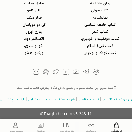
رمان عاشقانه
صادق هدایت
کتاب‌ صوتی
آلبر کامو
نمایشنامه
چارلز دیکنز
کتاب جامعه شناسی
گی دو موپاسان
کتاب شعر
جورج اورول
کتاب موفقیت و خودیاری
الکساندر دوما
کتاب تاریخ اسلام
لئو تولستوی
کتاب کودک و نوجوان
ویکتور هوگو
© کلیه حقوق این سایت محفوظ و متعلق به فروشگاه اینترنتی کتاب طاقچه است.
|
|
|
|
ورود و ثبت‌نام ناشران
ثبت‌نام مؤلفان
شرایط استفاده
سوالات متداول
ارتباط با پشتیبانی
©Taaghche.com
v
3.243.11
فروشگاه
بی‌نهایت
کتاب‌های من
نوشته
حساب کاربری