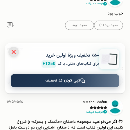
توصیه می‌کنم.
خوب بود
مفید بود (۲)
مفید نبود
۰
۱۳۹۹/۰۹/۲۳
....
.
٪۵۰ تخفیف ویژۀ اولین خرید
توصیه می‌کنم.
برای کتاب‌های متنی، با کد
FTX50
کتاب خیلی خوبه
کپی کردن کد تخفیف
مفید بود (۲)
مفید نبود
۰
۱۴۰۵/۰۵/۱۵
MMahdiGhafuri
توصیه می‌کنم.
#۶ اگر می‌خواهید مجموعه داستان «مگسک و پسرک» را شروع
کنید، این اولین کتاب است که داستان آشنایی این دو دوست بامزه