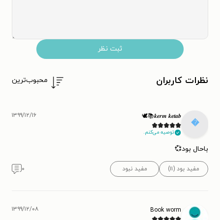
ثبت نظر
نظرات کاربران
محبوب‌ترین
۱۳۹۹/۱۲/۱۶
𝒌𝒆𝒓𝒎 𝒌𝒆𝒕𝒂𝒃📚🕊️

توصیه می‌کنم.
باحال بود💞
۰
مفید نبود
مفید بود (۱۱)
۱۳۹۹/۱۲/۰۸
Book worm