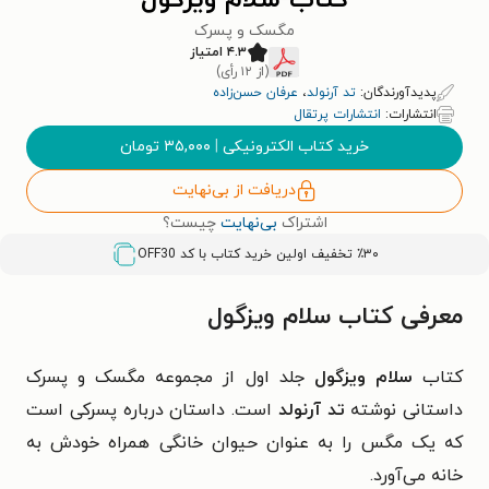
کتاب سلام ویزگول
مگسک و پسرک
۴.۳ امتیاز
(از ۱۲ رأی)
پدیدآورندگان:
تد آرنولد
،
عرفان حسن‌زاده
انتشارات:
انتشارات پرتقال
خرید کتاب الکترونیکی
|
۳۵,۰۰۰
تومان
دریافت از بی‌نهایت
اشتراک
بی‌نهایت
چیست؟
٪۳۰ تخفیف اولین خرید کتاب با کد
OFF30
معرفی کتاب سلام ویزگول
کتاب
سلام ویزگول
جلد اول از مجموعه مگسک و پسرک
داستانی نوشته
تد آرنولد
است. داستان درباره پسرکی است
که یک مگس را به عنوان حیوان خانگی همراه خودش به
خانه می‌آورد.