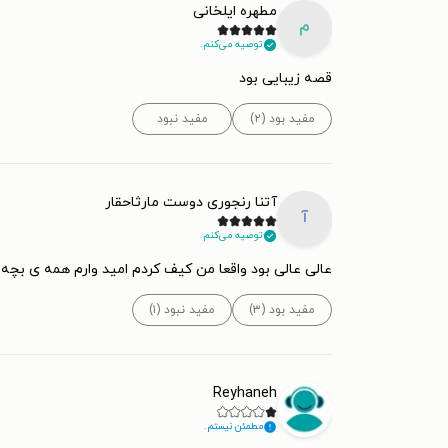
مطهره ایلخانی
م
توصیه می‌کنم.
قصه زیبایی بود
مفید بود (۲)
مفید نبود
آتنا رنجوری دوست مارثاحقار
آ
توصیه می‌کنم.
عالی عالی بود واقعا من کیف کردم امید وارم همه ی بچه ه
مفید بود (۳)
مفید نبود (۱)
Reyhaneh
مطمئن نیستم.