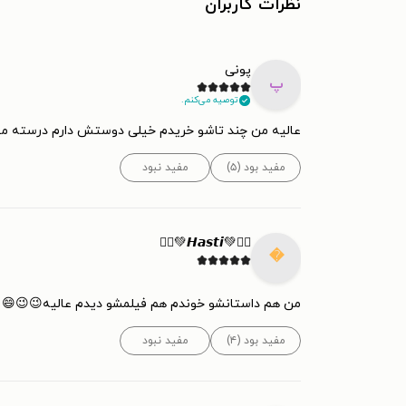
نظرات کاربران
پونی
پ
توصیه می‌کنم.
خیلی دوستش دارم درسته مثل فیلمش نیست ولی قشنکه
مفید نبود
مفید بود (۵)
🧚‍♂️💚𝙃𝙖𝙨𝙩𝙞💚🧚‍♂️

من هم داستانشو خوندم هم فیلمشو دیدم عالیه😉😉😄
مفید نبود
مفید بود (۴)