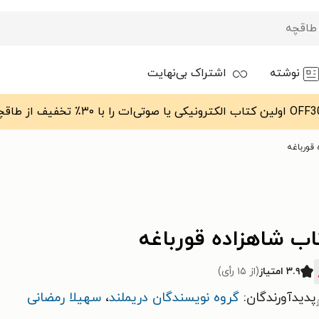
نوشته
اشتراک بی‌نهایت
قورباغه
اب شاهزاده قورباغه
۳.۹ امتیاز
(از ۱۵ رأی)
پدیدآورندگان:
گروه نویسندگان دریملند
،
سهیلا رمضانی