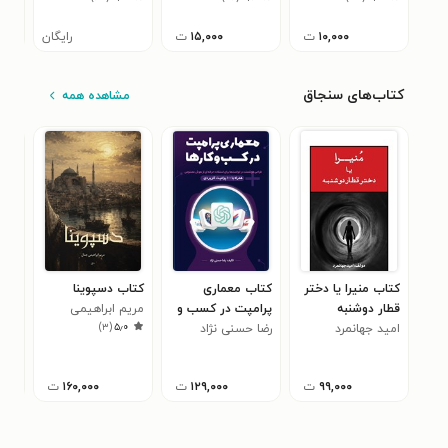
۱۰,۰۰۰
ت
۱۵,۰۰۰
ت
رایگان
کتاب‌های سنجاق
مشاهده همه
کتاب منیرا یا دختر
کتاب معماری
کتاب دسپوینا
کتا
قطار دوشنبه
پرامپت در کسب و
مریم ابراهیمی
کائ
)
۳
(
۵٫۰
امید جهانمرد
کارها
رضا حسنی نژاد
جمال
علی
۰
۹۹,۰۰۰
ت
۱۲۹,۰۰۰
ت
۱۶۰,۰۰۰
ت