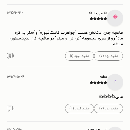
۱۳۹۵/۱۰/۳۰
🌻سپیده 🌻

طاقچه جان،امکانش هست "جواهرات کاستافیوره" و"سفر به کره
ماه" رو از سری مجموعه "تن تن و میلو" در طاقچه قرار بدید.ممنون
میشم.
۶
مفید نبود (۱)
مفید بود (۷)
۱۳۹۷/۰۵/۲۴
raha
r
عالی👍👍👍👍
۰
مفید نبود (۲)
مفید بود (۷)
۱۴۰۱/۰۷/۱۰