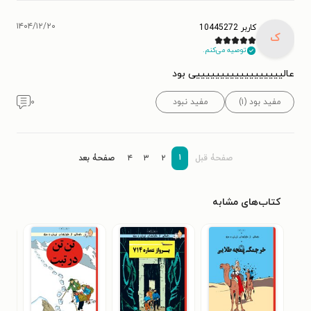
۱۴۰۴/۱۲/۲۰
کاربر 10445272
ک
توصیه می‌کنم.
عالییییییییییییییییییی بود
مفید بود (۱)
مفید نبود
۰
۱
صفحۀ قبل
۲
۳
۴
صفحۀ بعد
کتاب‌های مشابه