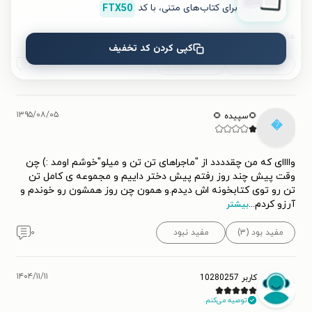

FTX50
برای کتاب‌های متنی، با کد
توصیه می‌کنم.
عالی😊👌🏻👌🏻
کپی کردن کد تخفیف
۰
مفید نبود (۴)
مفید بود (۷)
۱۳۹۵/۰۸/۰۵
🌻سپیده 🌻

واااای که من چقدددد از "ماجراهای تن تن و میلو"خوشم اومد :) چن
وقت پیش چند روز رفتم پیش دختر داییم و مجموعه ی کامل تن
تن رو توی کتابخونه اش دیدم.و همون چن روز همشون رو خوندم و
...
آرزو کردم
بیشتر
۰
مفید نبود
مفید بود (۳)
۱۴۰۴/۱۱/۱۱
کاربر 10280257
توصیه می‌کنم.