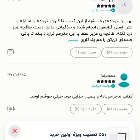
کاربر ۱۴۳۲۰۸۹
ک
توصیه می‌کنم.
بهترین ترجمه‌ی منتشره از این کتاب تا کنون. ترجمه با مقابله با
متن اصلی فرانسوی انجام شده و حذفیاتی ندارد. دست طاقچه هم
درد نکنه. طاقچه‌ی عزیز لطفا با این مترجم قرارداد ببند تا باقی
جلدهای تن‌تن را هم یادگاری
...
بیشتر
مفید بود (۵)
مفید نبود (۱)
۰
۱۴۰۰/۰۶/۲۵
محمدرضا
توصیه می‌کنم.
کتاب ماجراجویانه و بسیار جذابی بود. خیلی خوشم اومد.
مفید بود (۵)
مفید نبود (۲)
۰
٪۵۰ تخفیف ویژۀ اولین خرید
۱۳۹۹/۰۷/۱۵
💜