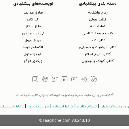
دسته بندی پیشنهادی
نویسنده‌های پیشنهادی
رمان عاشقانه
صادق هدایت
کتاب‌ صوتی
آلبر کامو
نمایشنامه
چارلز دیکنز
کتاب جامعه شناسی
گی دو موپاسان
کتاب شعر
جورج اورول
کتاب موفقیت و خودیاری
الکساندر دوما
کتاب تاریخ اسلام
لئو تولستوی
کتاب کودک و نوجوان
ویکتور هوگو
© کلیه حقوق این سایت محفوظ و متعلق به فروشگاه اینترنتی کتاب طاقچه است.
|
|
|
|
ورود و ثبت‌نام ناشران
ثبت‌نام مؤلفان
شرایط استفاده
سوالات متداول
ارتباط با پشتیبانی
©Taaghche.com
v
3.243.10