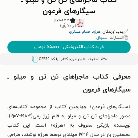
کتاب ماجراهای تن تن و میلو ـ
سیگارهای فرعون
۴.۴ امتیاز
(از ۷۰ رأی)
پدیدآورندگان:
هرژه
،
حسام عسگری
انتشارات:
سنجاق
خرید کتاب الکترونیکی
|
۵۵,۰۰۰
تومان
٪۳۰ تخفیف اولین خرید کتاب با کد
OFF30
معرفی کتاب ماجراهای تن تن و میلو ـ
سیگارهای فرعون
«سیگارهای فرعون» چهارمین کتاب از مجموعه کتاب‌های
مصور ماجراهای تن تن و میلو به قلم ژرژ رمی(۱۹۸۳-۱۹۰۷)،
نویسنده بلژیکی معروف به «هرژه» است. این کتاب
نخستین بار در سال ۱۹۳۴ میلادی توسط هرژه نوشته، طراحی