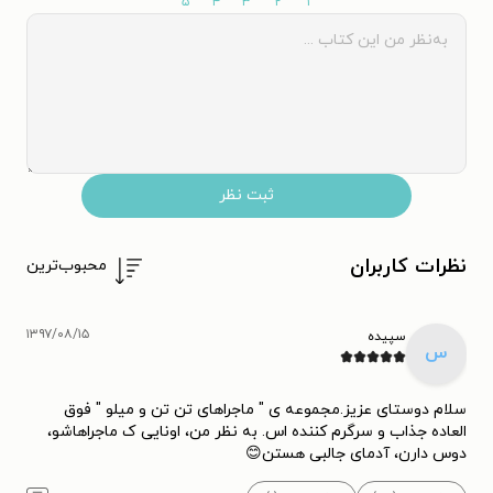
۵
۴
۳
۲
۱
ثبت نظر
نظرات کاربران
محبوب‌ترین
۱۳۹۷/۰۸/۱۵
سپیده
س
سلام دوستای عزیز.مجموعه ی " ماجراهای تن تن و میلو " فوق
العاده جذاب و سرگرم کننده اس. به نظر من، اونایی ک ماجراهاشو،
دوس دارن، آدمای جالبی هستن😊