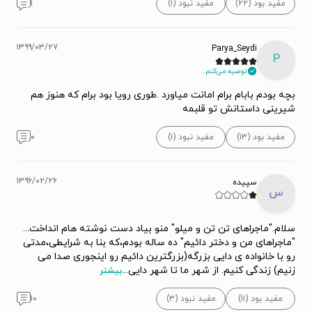
مفید بود (۲۲)
مفید نبود (۱)
۱
۱۳۹۹/۰۳/۲۷
Parya_Seydi
P
توصیه می‌کنم.
بچه بودم بابام برام امانت میاورد .طوری رویا بود برام که هنوز هم
شیرینی داستانش تو قلبمه
مفید بود (۱۳)
مفید نبود (۱)
۰
۱۳۹۶/۰۲/۲۶
سپیده
س
سلام."ماجراهای تن تن و میلو" منو بیاد دست نوشته هام انداخت...
"ماجراهای من و دختر دائیم" ده ساله بودم،که بنا به شرایطی،مدتی
رو با خانواده ی دایی بزرگه(بزرگترین دائیم رو اینجوری صدا می
زنیم) زندگی کنیم. از شهر ما تا شهر دایی
...
بیشتر
مفید بود (۱۱)
مفید نبود (۳)
۱۰