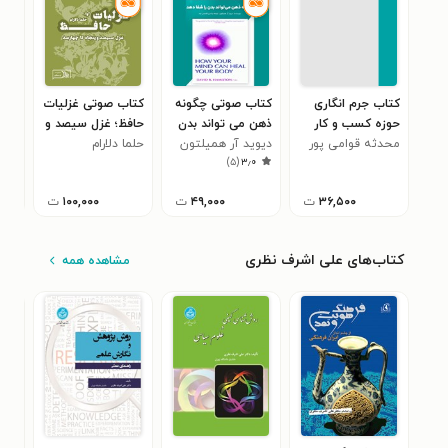
کتاب جرم انگاری
کتاب صوتی چگونه
کتاب صوتی غزلیات
کتا
حوزه کسب و کار
ذهن می‌ تواند بدن
حافظ؛ غزل سیصد و
در 
ارز دیجیتال در
محدثه قوامی پور
دیوید آر همیلتون
را شفا دهد (خلاصه
حلما دلارام
پنجاه تا چهارصد
علی
۰
)
۵
(
۳٫۰
سرشکه
اسناد بین المللی
کتاب)
۳۶,۵۰۰
ت
۴۹,۰۰۰
ت
۱۰۰,۰۰۰
ت
کتاب‌های علی اشرف نظری
مشاهده همه