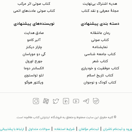
هدیه اشتراک بی‌نهایت
کتاب صوتی اثر مرکب
مجلهٔ معرفی و نقد کتاب
کتاب صوتی عادت‌های اتمی
دسته بندی پیشنهادی
نویسنده‌های پیشنهادی
رمان عاشقانه
صادق هدایت
کتاب‌ صوتی
آلبر کامو
نمایشنامه
چارلز دیکنز
کتاب جامعه شناسی
گی دو موپاسان
کتاب شعر
جورج اورول
کتاب موفقیت و خودیاری
الکساندر دوما
کتاب تاریخ اسلام
لئو تولستوی
کتاب کودک و نوجوان
ویکتور هوگو
© کلیه حقوق این سایت محفوظ و متعلق به فروشگاه اینترنتی کتاب طاقچه است.
|
|
|
|
ورود و ثبت‌نام ناشران
ثبت‌نام مؤلفان
شرایط استفاده
سوالات متداول
ارتباط با پشتیبانی