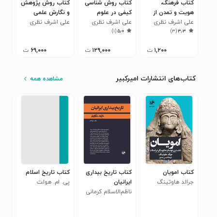
کتاب فرهنگ،
کتاب روش شناسی
کتاب روش پژوهش
کتا
هویت و تمدن از
کیفی در علوم
و نگارش علمی
پژو
چشم انداز ایران
علی اشرف نظری
سیاسی
علی اشرف نظری
علی اشرف نظری
علو
علی
)
۱
(
۵٫۰
)
۳
(
۳٫۳
فرهنگی
۱,۲۰۰
ت
۱۲۹,۰۰۰
ت
۶۹,۰۰۰
ت
کتاب‌های انتشارات امیرکبیر
مشاهده همه
کتاب امویان
کتاب تاریخ بیداری
کتاب تاریخ اسلام
کتا
جرالد هاوتینگ
ایرانیان
پی. ام. هولت
کلا
ناظم‌الاسلام کرمانی
داس
معص
۰
معا