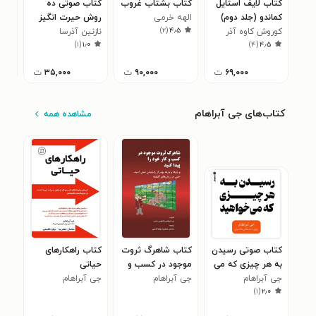
کتاب لایف استایل
کتاب بشتاب غروب
کتاب صوتی ده
کتا
کماندو (جلد دوم)
الهه خرمی
روش حیرت‌ انگیز
سارا
)
۲
(
۴٫۵
کوروش کاوه آذر
نازنین آذرسا
برای مقابله با تنبلی
)
۱
(
۱٫۰
)
۴
(
۴٫۵
۶۹,۰۰۰
ت
۹۰,۰۰۰
ت
۳۵,۰۰۰
ت
کتاب‌های جی آبراهام
مشاهده همه
کتاب صوتی رسیدن
کتاب شاهرگ ثروت
کتاب راهکارهای
به هر چیزی که می‌
موجود در کسب و
حیاتی
جی آبراهام
خواهید (خلاصه
جی آبراهام
کار خود را پیدا کنید
جی آبراهام
)
۱
(
۲٫۰
کتاب)