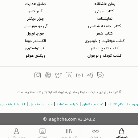
رمان عاشقانه
صادق هدایت
کتاب‌ صوتی
آلبر کامو
نمایشنامه
چارلز دیکنز
کتاب جامعه شناسی
گی دو موپاسان
کتاب شعر
جورج اورول
کتاب موفقیت و خودیاری
الکساندر دوما
کتاب تاریخ اسلام
لئو تولستوی
کتاب کودک و نوجوان
ویکتور هوگو
© کلیه حقوق این سایت محفوظ و متعلق به فروشگاه اینترنتی کتاب طاقچه است.
|
|
|
|
ورود و ثبت‌نام ناشران
ثبت‌نام مؤلفان
شرایط استفاده
سوالات متداول
ارتباط با پشتیبانی
©Taaghche.com
v
3.243.2
فروشگاه
بی‌نهایت
کتاب‌های من
نوشته
حساب کاربری