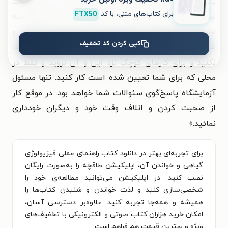
بگیرید و نتایجی را که صحیح به نظر نمی‌رسند، در محاسبات
برای کتاب‌های متنی، با کد
FTX50
نهایی دخالت ندهید. وقتی وارد آزمایشگاه می‌شوید بلافاصله
لباس کار پوشیده و در محل مخصوص خود قرار گرفته و
کپی کردن کد تخفیف
شروع به کار نمائید. وقت خود را بیهوده در آزمایشگاه تلف
نکنید و برای کارهای کوچک نزد این و آن نروید و فقط در
محلی که برای شما تعیین شده است کار کنید. تنها مسئول
آزمایشگاه پاسخ‌گوی سئوالات شما خواهد بود. در موقع کار
از صحبت کردن و اتلاف وقت خود و دیگران خودداری
نمائید.»
برای تجربه‌ای بهتر در دانلود کتاب راهنمای عملی فیزیولوژی
گیاهی و خواندن آن، اپلیکیشن طاقچه را به‌صورت رایگان
نصب کنید. در اپلیکیشن می‌توانید مطالعه‌ی خود را
شخصی‌سازی کنید و لذت خواندن و شنیدن کتاب‌ها را
همیشه و همه‌جا تجربه کنید. علاوه‌بر دسترسی آسان،
امکان خرید هزاران کتاب صوتی و الکترونیکی با تخفیف‌های
ویژه و بهترین قیمت هم فراهم است.