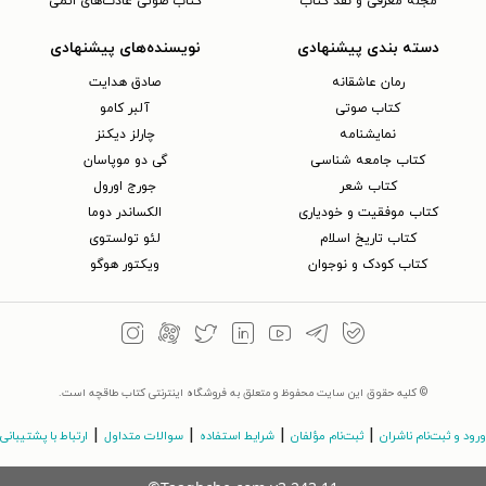
مجلهٔ معرفی و نقد کتاب
کتاب صوتی عادت‌های اتمی
دسته بندی پیشنهادی
نویسنده‌های پیشنهادی
رمان عاشقانه
صادق هدایت
کتاب‌ صوتی
آلبر کامو
نمایشنامه
چارلز دیکنز
کتاب جامعه شناسی
گی دو موپاسان
کتاب شعر
جورج اورول
کتاب موفقیت و خودیاری
الکساندر دوما
کتاب تاریخ اسلام
لئو تولستوی
کتاب کودک و نوجوان
ویکتور هوگو
© کلیه حقوق این سایت محفوظ و متعلق به فروشگاه اینترنتی کتاب طاقچه است.
|
|
|
|
ورود و ثبت‌نام ناشران
ثبت‌نام مؤلفان
شرایط استفاده
سوالات متداول
ارتباط با پشتیبانی