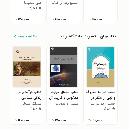
اسماعیلی
استیوارت آر. کلگ
علی شمیسا
(خنده درمانی)
واح
)
۳
(
۵٫۰
(شماره دوم)
انت
۵۰,۰۰۰
ت
۱۳۰,۰۰۰
ت
۱۲۰,۰۰۰
ت
کتاب‌های انتشارات دانشگاه اراک
مشاهده همه
کتاب امر به معروف
کتاب انتقال حرارت
کتاب درآمدی بر
کتا
و نهی از منکر در
معکوس و کاربرد آن
زندگی سیاسی
اند
سیره پیشوایان
حسین جوادی نیا
سمیه داودآبادی
عبدالله متولی
اجتماعی محمد
نور
حمی
)
۱
(
۵٫۰
)
۵
(
۵٫۰
فراهانی
اقبال لاهوری
۱۹۰,۰۰۰
ت
۱۵۰,۰۰۰
ت
۱۴۰,۰۰۰
ت