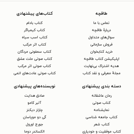
طاقچه
کتاب‌های پیشنهادی
تماس با ما
کتاب بادام
دربارهٔ طاقچه
کتاب کیمیاگر
سوال‌های متداول
کتاب اسب سیاه
فروش سازمانی
کتاب اثر مرکب
خرید کتابخوان
کتاب سمفونی مردگان
اپلیکیشن کتاب طاقچه
کتاب صوتی ملت عشق
هدیه اشتراک بی‌نهایت
کتاب صوتی اثر مرکب
مجلهٔ معرفی و نقد کتاب
کتاب صوتی عادت‌های اتمی
دسته بندی پیشنهادی
نویسنده‌های پیشنهادی
رمان عاشقانه
صادق هدایت
کتاب‌ صوتی
آلبر کامو
نمایشنامه
چارلز دیکنز
کتاب جامعه شناسی
گی دو موپاسان
کتاب شعر
جورج اورول
کتاب موفقیت و خودیاری
الکساندر دوما