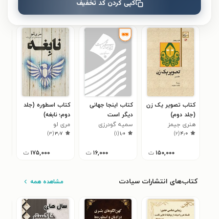
کپی کردن کد تخفیف
کتاب‌های مشابه
کتاب تصویر یک زن
کتاب اینجا جهانی
کتاب اسطوره (جلد
کتاب
(جلد دوم)
دیگر است
دوم؛ نابغه)
تاری
هنری جیمز
سمیه گودرزی
مری لو
اسل
جعف
)
۳
(
۳٫۷
)
۱
(
۱٫۰
)
۲
(
۴٫۰
۱۵۰,۰۰۰
ت
۱۶,۰۰۰
ت
۱۷۵,۰۰۰
ت
کتاب‌های انتشارات سیادت
مشاهده همه