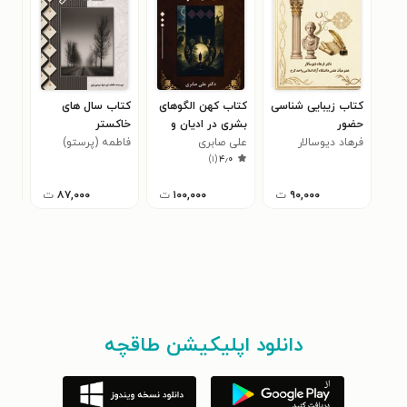
کتاب زیبایی‌ شناسی
کتاب کهن الگوهای
کتاب سال های
حضور
بشری در ادیان و
خاکستر
عیا
فرهاد دیوسالار
اسطوره‌ ها
علی صابری
فاطمه (پرستو)
ترب
محم
)
۱
(
۴٫۰
سپیدی زنوز
وال
۹۰,۰۰۰
ت
۱۰۰,۰۰۰
ت
۸۷,۰۰۰
ت
دانلود اپلیکیشن طاقچه