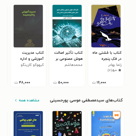
کتاب با مُشتی ماه
کتاب ﺗﺄﺛﯿﺮ اﺻﺎﻟﺖ
کتاب مدیریت
کتا
در فکِ پنجره
ﻫﻮش ﻣﺼﻨﻮﻋﯽ ﺑﺮ
آموزشی و اداره
آسم
زلما بهادر
محمدهاشم
ﺗﻌﺎﻣﻞ ﻣﺸﺘﺮی ﺑﺎ
مدرسه
کیهوکو کارینگو
رضا
۰
)
۳
(
۵٫۰
جعفرپور
ﻧﻘﺶ ﻣﯿﺎﻧﺠﯽ
اﻧﺘﻈﺎرات و ﺗﻌﺪﯾﻞﮔﺮ
۱۶,۰۰۰
ت
۵۰,۰۰۰
ت
۴۸,۰۰۰
ت
ﺷﺨﺼﯽﺳﺎزی
کتاب‌های سیدمصطفی موسی پورحسینی
مشاهده همه