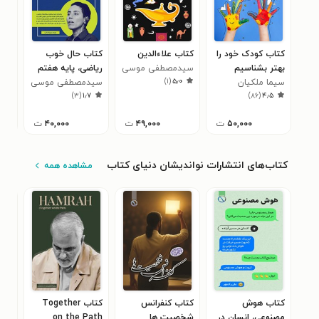
کتاب کودک خود را
کتاب علاءالدین
کتاب حال خوب
کتا
بهتر بشناسیم
سیدمصطفی موسی
ریاضی، پایه هفتم
ریا
)
۱
(
۵٫۰
سیما ملکیان
پورحسینی
(کتاب کار)
سیدمصطفی موسی
(کت
سید
۰
)
۳
(
۱٫۷
)
۸۶
(
۴٫۵
پورحسینی
پور
۵۰,۰۰۰
ت
۴۹,۰۰۰
ت
۴۰,۰۰۰
ت
کتاب‌های انتشارات نواندیشان دنیای کتاب
مشاهده همه
کتاب هوش
کتاب کنفرانس
کتاب Together
کتا
مصنوعی، انسان در
شخصیت ها
on the Path
جنگ