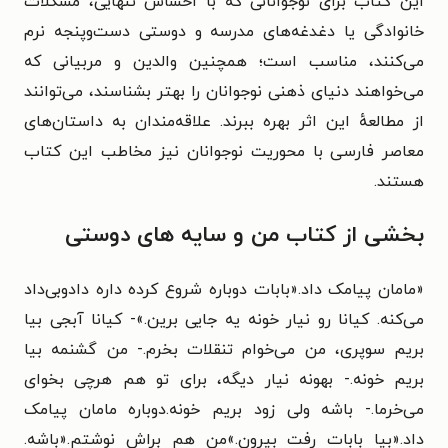
این کتاب برای نوجوانانی که با احساس تنهایی، مشکلات
خانوادگی یا دغدغه‌های مدرسه و دوستی دست‌وپنجه نرم
می‌کنند، مناسب است؛ همچنین والدین و مربیانی که
می‌خواهند دنیای ذهنی نوجوانان را بهتر بشناسند، می‌توانند
از مطالعهٔ این اثر بهره ببرند. علاقه‌مندان به داستان‌های
معاصر فارسی با محوریت نوجوانان نیز مخاطب این کتاب
هستند.
بخشی از کتاب من و سایه های دوستی
«مامان پیامک داد.«بابات دوباره شروع کرده داره دادوبی‌داد
می‌کنه. کیانا رو نیار خونه یه جایی برین.»- کیانا آبجی بیا
بریم سوپری، من می‌خوام تنقلات بخرم.- من گشنمه بیا
بریم خونه.- بهونه نیار دیگه، برای تو هم هرچی بخوای
می‌خرما.- باشه ولی زود بریم خونه.دوباره مامان پیامک
داد.«بیا بابات رفت بیرون.»من هم براش نوشتم.«باشه.