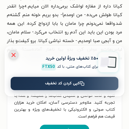
کیانا داره از مغازه لواشک برمی‌داره الان میایم.»چرا انقدر
کیانا طولش می‌ده.- من اومدم!- بدو بریم خونه منم گشنه‌م
شد.واقعا نمی‌دونم چرا مامان با بابا ازدواج کرده. این همه
مرد بودن این باید این آدم رو انتخاب می‌کرد.- سلام مامان،
من و آبجی صبا اومدیم.- خسته نباشی کیانا. برو کیفت‌و بذار
لباس‌هات‌و عوض کن. بدو بیا ناهار آماده‌ست!- چشم
٪۵۰ تخفیف ویژۀ اولین خرید
مامان.- مامان.- بله صبا.- این دفعه چرا دعوا کردین؟»
برای کتاب‌های متنی، با کد
FTX50
برای تجربه‌ای بهتر در دانلود کتاب من و سایه های دوستی
و خواندن آن، اپلیکیشن طاقچه را به‌صورت رایگان نصب
کپی کردن کد تخفیف
کنید. در اپلیکیشن می‌توانید مطالعه‌ی خود را شخصی‌سازی
کنید و لذت خواندن و شنیدن کتاب‌ها را همیشه و همه‌جا
تجربه کنید. علاوه‌بر دسترسی آسان، امکان خرید هزاران
کتاب صوتی و الکترونیکی با تخفیف‌های ویژه و بهترین
قیمت هم فراهم است.