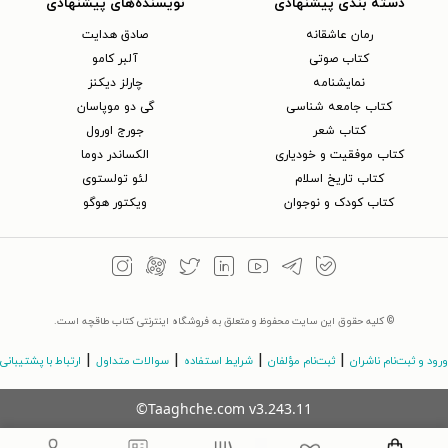
دسته بندی پیشنهادی
نویسنده‌های پیشنهادی
رمان عاشقانه
صادق هدایت
کتاب‌ صوتی
آلبر کامو
نمایشنامه
چارلز دیکنز
کتاب جامعه شناسی
گی دو موپاسان
کتاب شعر
جورج اورول
کتاب موفقیت و خودیاری
الکساندر دوما
کتاب تاریخ اسلام
لئو تولستوی
کتاب کودک و نوجوان
ویکتور هوگو
© کلیه حقوق این سایت محفوظ و متعلق به فروشگاه اینترنتی کتاب طاقچه است.
|
|
|
|
ورود و ثبت‌نام ناشران
ثبت‌نام مؤلفان
شرایط استفاده
سوالات متداول
ارتباط با پشتیبانی
©Taaghche.com
v
3.243.11