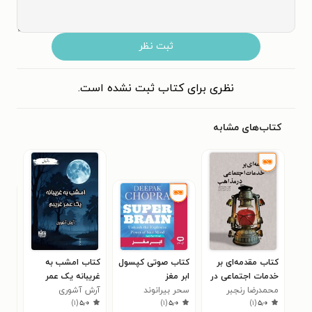
ثبت نظر
نظری برای کتاب ثبت نشده است.
کتاب‌های مشابه
کتاب مقدمه‌ای بر
کتاب صوتی کپسول
کتاب امشب به
کتا
خدمات اجتماعی در
ابر مغز
غریبانه یک عمر
هفت
مذاهب
محمدرضا رنجبر
سحر بیرانوند
آرش آشوری
غریبم (دفتر اول)
مرسده
۰
)
۱
(
۵٫۰
)
۱
(
۵٫۰
)
۱
(
۵٫۰