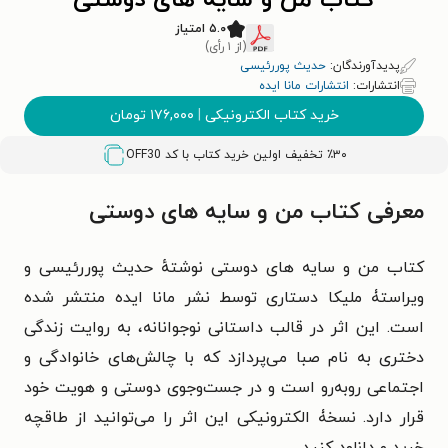
کتاب من و سایه های دوستی
۵.۰ امتیاز
(از ۱ رأی)
پدیدآورندگان:
حدیث پوررئیسی
انتشارات:
انتشارات مانا ایده
خرید کتاب الکترونیکی
|
۱۷۶,۰۰۰
تومان
٪۳۰ تخفیف اولین خرید کتاب با کد
OFF30
معرفی کتاب من و سایه های دوستی
کتاب من و سایه‌ های دوستی نوشتهٔ حدیث پوررئیسی و
ویراستۀ ملیکا دستاری توسط نشر مانا ایده منتشر شده
است. این اثر در قالب داستانی نوجوانانه، به روایت زندگی
دختری به نام صبا می‌پردازد که با چالش‌های خانوادگی و
اجتماعی روبه‌رو است و در جست‌وجوی دوستی و هویت خود
قرار دارد. نسخۀ الکترونیکی این اثر را می‌توانید از طاقچه
خرید و دانلود کنید.