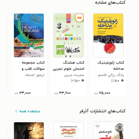
کتاب‌های مشابه
کتاب ژئوپلیتیک
کتاب هشتگ
کتاب مجموعه
کتا
مداخله
امتحان علوم تجربی
سوالات قلب و
شنا
یانگ رزالی قاسم
نهم
حمیده مبین
تیمور اعتماد
عروق برانوالد ۲۰۱۹؛
جور
راس
)
۲
(
۵٫۰
)
۱
(
۵٫۰
جلد ۵
۷۵,۰۰۰
ت
۳۳,۶۰۰
ت
۳۴,۰۰۰
ت
کتاب‌های انتشارات آذرفر
مشاهده همه