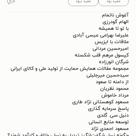
مفید بود
مفید نبود
۰
آغوش ناتمام
الهام گودرزی
با تو تا همیشه
علیرضا بهرامی عیسی آبادی
ملاقات با ایزیس
امیرحسین مردانی
کپسول مرهم قلب شکسته
شرگان انورزاده
مجموعه مقالات همایش حمایت از تولید ملی و کالای ایرانی
سید‌حسین میرجلیلی
از دامنه تا صعود
محمود نظریان
مرداد خاموش
مسعود کوهستانی نژاد طاری
پاسخ سرمایه گذاری
دنیل سی. گلدی
توسعه منابع انسانی
مسعود احمدی نژاد
چگونه نسل شگفت‌انگیز تبدیل به نسلی خلاق و کارآمد شوند؟