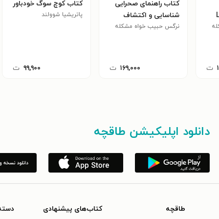
کتاب راهنمای صحرایی
کتاب کوچ سوگ خودباور
Lea
شناسایی و اکتشاف
پاتریشیا شوولند
له
از مبانی تا
کرومیت
نرگس حبیب خواه مشکله
ت
۱۶۹,۰۰۰
ت
۹۹,۹۰۰
ت
دانلود اپلیکیشن طاقچه
طاقچه
کتاب‌های پیشنهادی
دسته