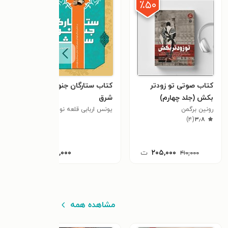
٪۵۰
کتاب صوتی تو زودتر
کتاب ستارگان جنوب
کتاب
بکش (جلد چهارم)
شرق
گانه
رونین برگمن
یونس اربابی قلعه نو
خسرو
(پنج
)
۴
(
۳٫۸
۲۰۵,۰۰۰
ت
۳۰,۰۰۰
ت
۴۱۰,۰۰۰
مشاهده همه