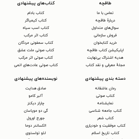
طاقچه
کتاب‌های پیشنهادی
تماس با ما
کتاب بادام
دربارهٔ طاقچه
کتاب کیمیاگر
سوال‌های متداول
کتاب اسب سیاه
فروش سازمانی
کتاب اثر مرکب
خرید کتابخوان
کتاب سمفونی مردگان
اپلیکیشن کتاب طاقچه
کتاب صوتی ملت عشق
هدیه اشتراک بی‌نهایت
کتاب صوتی اثر مرکب
مجلهٔ معرفی و نقد کتاب
کتاب صوتی عادت‌های اتمی
دسته بندی پیشنهادی
نویسنده‌های پیشنهادی
رمان عاشقانه
صادق هدایت
کتاب‌ صوتی
آلبر کامو
نمایشنامه
چارلز دیکنز
کتاب جامعه شناسی
گی دو موپاسان
کتاب شعر
جورج اورول
کتاب موفقیت و خودیاری
الکساندر دوما
کتاب تاریخ اسلام
لئو تولستوی