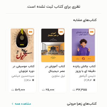
نظری برای کتاب ثبت نشده است.
کتاب‌های مشابه
کتاب چالش پانزده
کتاب آموزش در
کتاب موسیقی در
کتا
دقیقه ای با وزوز
عصر دیجیتال
دوره غزنویان
آمو
گوش
دنیس گیلمور
نیل سلوین
سیدحسین میثمی
شیم
حس 
)
۱
(
۳٫۰
)
۴
(
۴٫۳
بیس
دان
۳۱۲,۳۵۵
ت
۲۵,۰۰۰
ت
۵۰۹,۰۰۰
ت
کتاب‌های زهرا مروتی
مشاهده همه