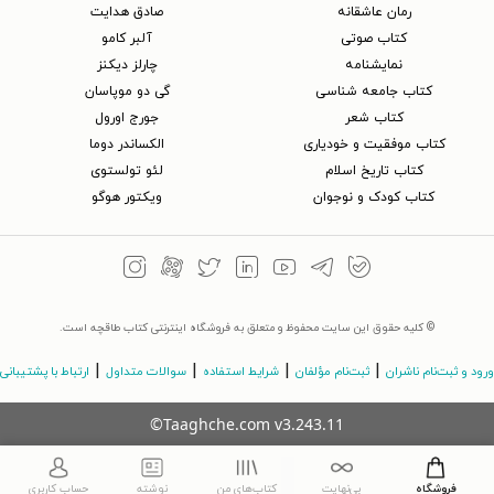
رمان عاشقانه
صادق هدایت
کتاب‌ صوتی
آلبر کامو
نمایشنامه
چارلز دیکنز
کتاب جامعه شناسی
گی دو موپاسان
کتاب شعر
جورج اورول
کتاب موفقیت و خودیاری
الکساندر دوما
کتاب تاریخ اسلام
لئو تولستوی
کتاب کودک و نوجوان
ویکتور هوگو
© کلیه حقوق این سایت محفوظ و متعلق به فروشگاه اینترنتی کتاب طاقچه است.
|
|
|
|
ورود و ثبت‌نام ناشران
ثبت‌نام مؤلفان
شرایط استفاده
سوالات متداول
ارتباط با پشتیبانی
©Taaghche.com
v
3.243.11
فروشگاه
بی‌نهایت
کتاب‌های من
نوشته
حساب کاربری