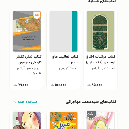
کتاب‌های مشابه
کتاب مراقبات اخلاق
کتاب فعالیت های
کتاب شش گفتار
کتا
توحیدی (کتاب اول)
سایبر
تاریخی پیرامون
منت
محمدتقی فیاض
محمد کریمی
الکترومغناطیسی
ایران و آسیای
مریم خسروآبادی
عالی
)
۱
(
۵٫۰
بخش
مرکزی
اند
۹۵,۰۰۰
ت
۱۵۰,۰۰۰
ت
۷۹,۰۰۰
ت
کتاب‌های سیدمحمد مهاجرانی
مشاهده همه