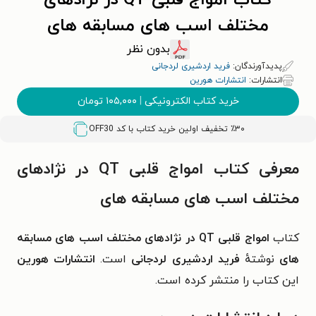
کتاب امواج قلبی QT در نژادهای
مختلف اسب های مسابقه های
بدون نظر
پدیدآورندگان:
فرید ‏اردشیری ‏لردجانی
انتشارات:
انتشارات هورین
خرید کتاب الکترونیکی
|
۱۰۵,۰۰۰
تومان
٪۳۰ تخفیف اولین خرید کتاب با کد
OFF30
معرفی کتاب امواج قلبی QT در نژادهای
مختلف اسب های مسابقه های
کتاب
امواج قلبی QT در نژادهای مختلف اسب های مسابقه
های
نوشتهٔ
فرید اردشیری لردجانی
است.
انتشارات هورین
این کتاب را منتشر کرده است.