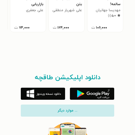
سالمه!
بتن
بازاریابی
راه
مهدیسا جهانیان
علی شهریار منطقی
علی جعفری
برای
اری
)
۱
(
۵٫۰
فسائی
۱۰۶,۰۰۰
ت
۱۲۴,۰۰۰
ت
۷۴,۰۰۰
ت
دانلود اپلیکیشن طاقچه
... موارد دیگر