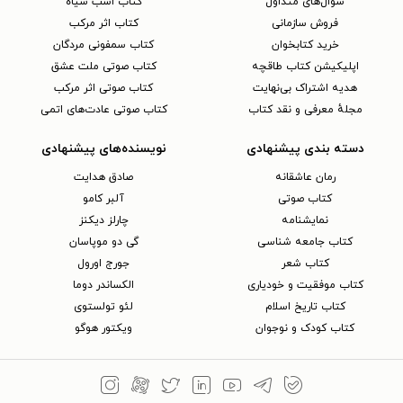
سوال‌های متداول
کتاب اسب سیاه
فروش سازمانی
کتاب اثر مرکب
خرید کتابخوان
کتاب سمفونی مردگان
اپلیکیشن کتاب طاقچه
کتاب صوتی ملت عشق
هدیه اشتراک بی‌نهایت
کتاب صوتی اثر مرکب
مجلهٔ معرفی و نقد کتاب
کتاب صوتی عادت‌های اتمی
دسته بندی پیشنهادی
نویسنده‌های پیشنهادی
رمان عاشقانه
صادق هدایت
کتاب‌ صوتی
آلبر کامو
نمایشنامه
چارلز دیکنز
کتاب جامعه شناسی
گی دو موپاسان
کتاب شعر
جورج اورول
کتاب موفقیت و خودیاری
الکساندر دوما
کتاب تاریخ اسلام
لئو تولستوی
کتاب کودک و نوجوان
ویکتور هوگو