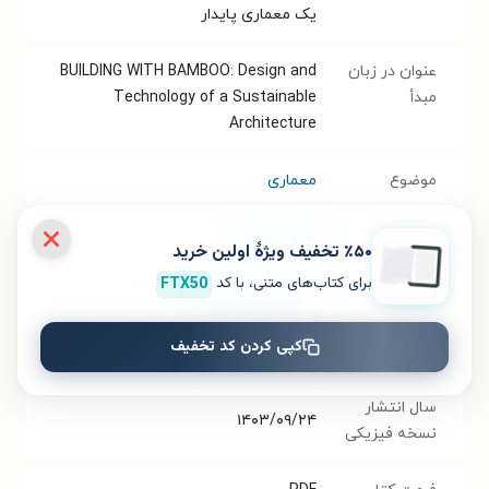
یک معماری پایدار
عنوان در زبان
BUILDING WITH BAMBOO: Design and
مبدأ
Technology of a Sustainable
Architecture
موضوع
معماری
نویسنده
گرنوت مینک
٪۵۰ تخفیف ویژۀ اولین خرید
برای کتاب‌های متنی، با کد
FTX50
مترجم
نسیم باقرزاده کریمی
کپی کردن کد تخفیف
انتشارات
انتشارات نمای علم
سال انتشار
۱۴۰۳/۰۹/۲۴
نسخه فیزیکی