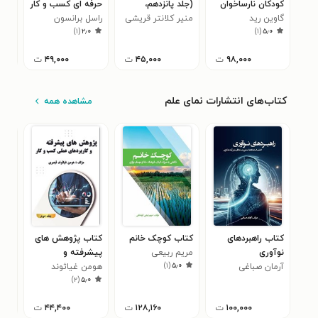
کودکان نارساخوان
(جلد پانزدهم،
حرفه‌ ای کسب و کار
شکو
گاوین رید
آموزش مهارت
منیر کلانتر قریشی
راسل برانسون
(خلاصه کتاب)
)
۱
(
۲٫۰
)
۱
(
۵٫۰
ایجاد و ارتقای
ارزش راستی در
۹۸,۰۰۰
ت
۴۵,۰۰۰
ت
۴۹,۰۰۰
ت
کودکان)
کتاب‌های انتشارات نمای علم
مشاهده همه
کتاب راهبردهای
کتاب کوچک خانم
کتاب پژوهش های
کتا
نوآوری
مریم ربیعی
پیشرفته و
تجا
)
۱
(
۵٫۰
آرمان صباغی
کوشاهی
هومن غیاثوند
کاربردهای عملی
هوم
کسب
)
۲
(
۵٫۰
قیصری
مدیریت کسب و کار
اول)
قیص
(جلد دوم)
۱۰۰,۰۰۰
ت
۱۲۸,۱۶۰
ت
۴۴,۴۰۰
ت