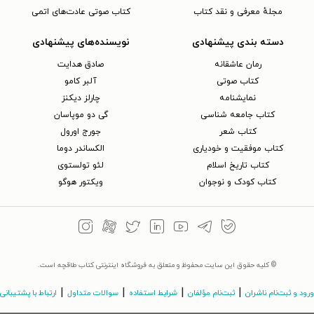
مجلهٔ معرفی و نقد کتاب
کتاب صوتی عادت‌های اتمی
دسته بندی پیشنهادی
نویسنده‌های پیشنهادی
رمان عاشقانه
صادق هدایت
کتاب‌ صوتی
آلبر کامو
نمایشنامه
چارلز دیکنز
کتاب جامعه شناسی
گی دو موپاسان
کتاب شعر
جورج اورول
کتاب موفقیت و خودیاری
الکساندر دوما
کتاب تاریخ اسلام
لئو تولستوی
کتاب کودک و نوجوان
ویکتور هوگو
© کلیه حقوق این سایت محفوظ و متعلق به فروشگاه اینترنتی کتاب طاقچه است.
|
|
|
|
ورود و ثبت‌نام ناشران
ثبت‌نام مؤلفان
شرایط استفاده
سوالات متداول
ارتباط با پشتیبانی